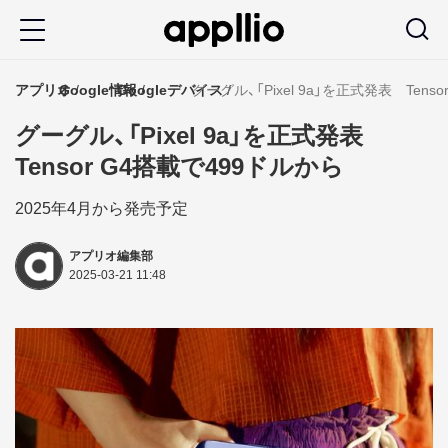
メ
イ
ン
アプリオ
Google情報
Googleデバイス
グーグル、「Pixel 9a」を正式発表 Tens
コ
グーグル、「Pixel 9a」を正式発表
ン
Tensor G4搭載で499ドルから
テ
ン
2025年4月から発売予定
ツ
アプリオ編集部
に
2025-03-21 11:48
移
動