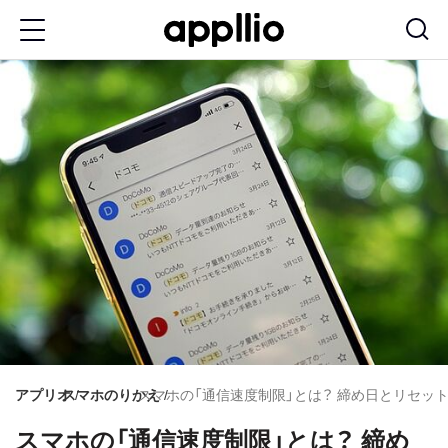
メ
イ
ン
コ
ン
テ
ン
ツ
に
移
動
アプリオ
スマホのりかえ
スマホの「通信速度制限」とは？ 締め日とリセッ
スマホの「通信速度制限」とは？ 締め