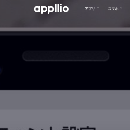
メ
アプリ
スマホ
イ
ン
コ
ン
テ
ン
ツ
に
移
動