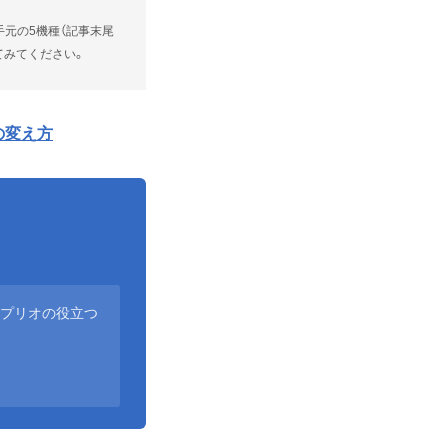
手元の5機種（記事末尾
てみてください。
の変え方
アプリオの役立つ