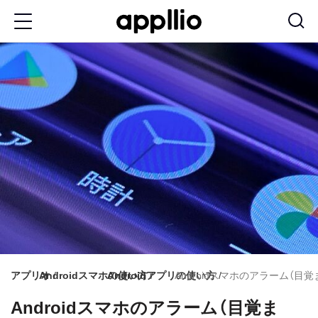
メ
イ
ン
コ
ン
テ
ン
ツ
に
移
動
アプリオ
Androidスマホの使い方
Androidアプリの使い方
Androidスマホのアラーム（目
Androidスマホのアラーム（目覚ま