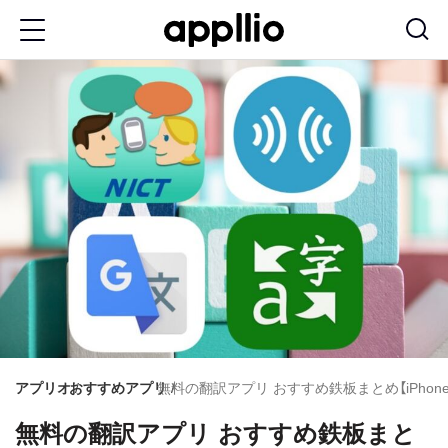
メ
イ
ン
コ
ン
テ
ン
ツ
に
移
動
アプリオ
おすすめアプリ
無料の翻訳アプリ おすすめ鉄板まとめ【iPhone／A
無料の翻訳アプリ おすすめ鉄板まと