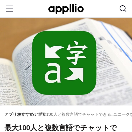
メ
イ
ン
コ
ン
テ
ン
ツ
に
移
動
アプリオ
おすすめアプリ
最大100人と複数言語でチャットできる、ユニークな翻訳
最大100人と複数言語でチャットで