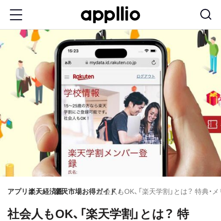
メ
イ
ン
コ
ン
テ
ン
ツ
に
移
動
アプリオ
楽天経済圏
楽天市場お得ガイド
社会人もOK、「楽天学割」とは？ 特典
社会人もOK、「楽天学割」とは？ 特