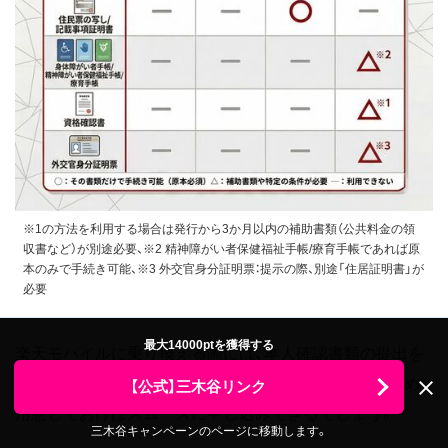
※1の方法を利用する場合は発行から3か月以内の補助書類（公共料金の領
収書など）が別途必要、※2 精神障がい者保健福祉手帳/療育手帳であれば原
本のみで手続き可能、※3 外交官身分証明票：提示の際、別途「住居証明書」が
必要
最大14000ptを獲得する
楽天モバイルに乗り換える際には、本人確認書類の提出を
求められます。必要な本人確認書類を確認し、あらかじめ
【公式】三木谷リンク
用意しておけばスムーズに申し込みできるでしょう。
三木谷キャンペーンのページに移動します。