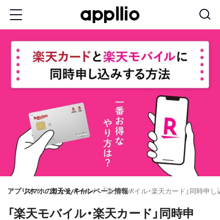
メ
イ
ン
コ
ン
テ
ン
ツ
に
移
動
アプリオ
スマホのりかえ
楽天モバイル
キャンペーン情報
「楽天モバイル・楽天カード」同時申
「楽天モバイル・楽天カード」同時申