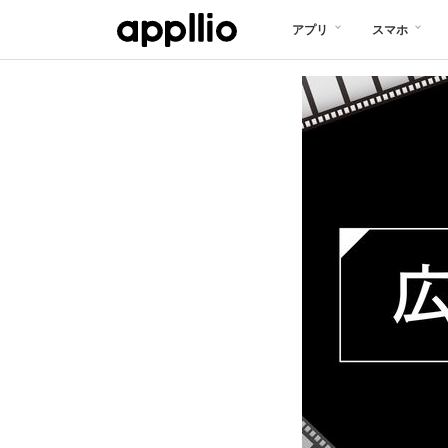
メ
アプリ
スマホ
イ
ン
コ
ン
テ
ン
ツ
に
移
動