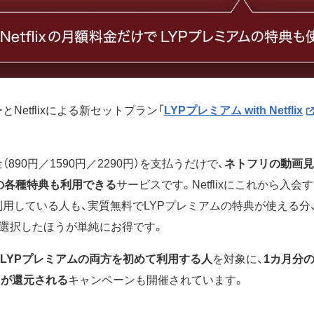
ーとNetflixによる新セットプラン「
LYPプレミアム with Netflix
料金（890円／1590円／2290円）を支払うだけで、
ネトフリの動画見
の各種特典も利用できる
サービスです。Netflixにこれから入会
ixを利用している人も、実質無料でLYPプレミアムの特典が使える分
選択したほうが単純にお得です。
lixとLYPプレミアムの両方を初めて利用する人
を対象に、
1カ月分
ントが還元される
キャンペーンも開催されています。