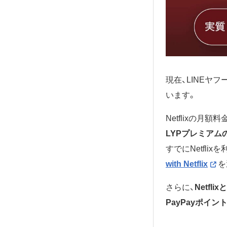
現在、LINEヤフ
います。
Netflixの月額
LYPプレミアム
すでにNetfl
with Netflix
を
さらに、
Netf
PayPayポイ