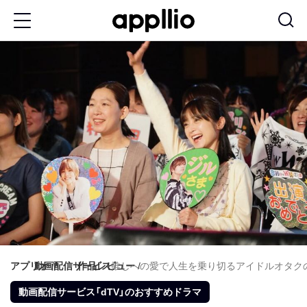
メ
イ
ン
コ
ン
テ
ン
ツ
に
移
動
アプリオ
動画配信サービス
作品レビュー
推しへの愛で人生を乗り切るアイドルオタクの
動画配信サービス「dTV」のおすすめドラマ