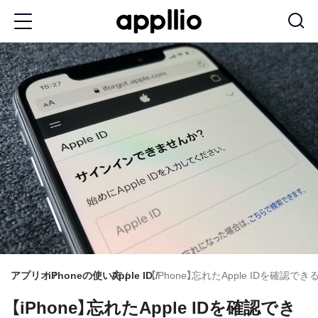
メ
イ
ン
コ
ン
テ
ン
ツ
に
移
動
アプリオ
iPhoneの使い方
Apple ID
【iPhone】忘れたApple IDを確認で
【iPhone】忘れたApple IDを確認でき