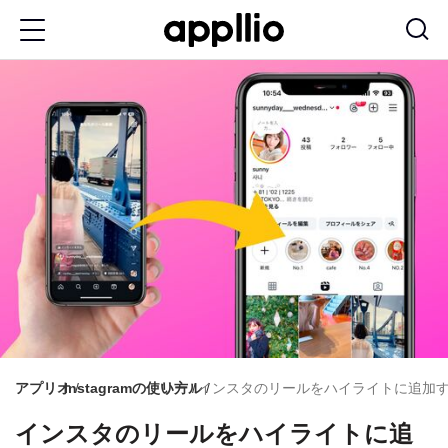
メ
イ
ン
コ
ン
テ
ン
ツ
に
移
動
アプリオ
Instagramの使い方
リール
インスタのリールをハイライトに追加
インスタのリールをハイライトに追