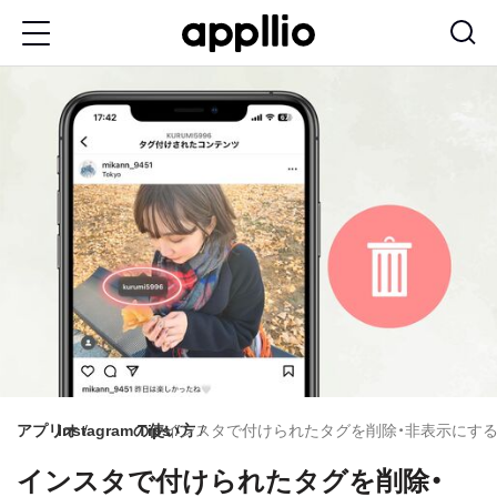
メ
イ
ン
コ
ン
テ
ン
ツ
に
移
動
アプリオ
Instagramの使い方
Tips
インスタで付けられたタグを削除・非表示にす
インスタで付けられたタグを削除・