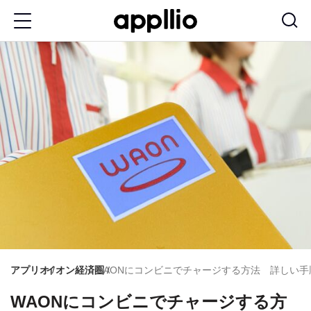
メ
イ
ン
コ
ン
テ
ン
ツ
に
移
動
アプリオ
イオン経済圏
WAONにコンビニでチャージする方法 詳しい
WAONにコンビニでチャージする方