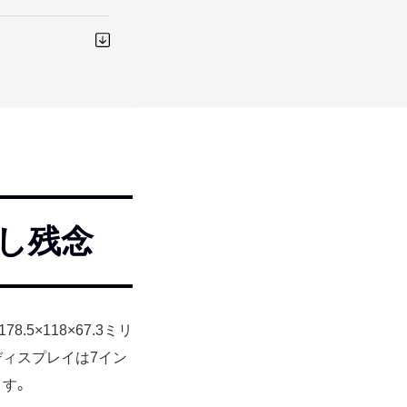
し残念
.5×118×67.3ミリ
ィスプレイは7イン
す。