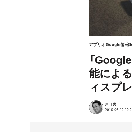
アプリオ
Google情報
G
「Goog
能によ
ィスプ
戸田 覚
2019-06-12 10:2