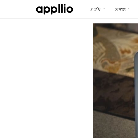
メ
アプリ
スマホ
イ
ン
コ
ン
テ
ン
ツ
に
移
動