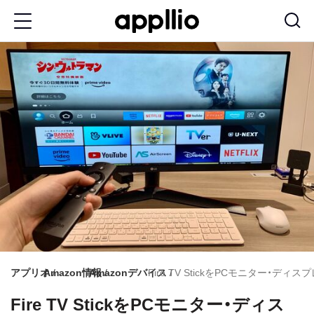
メ
イ
ン
コ
ン
テ
ン
ツ
に
移
動
アプリオ
Amazon情報
Amazonデバイス
Fire TV StickをPCモニター・デ
Fire TV StickをPCモニター・ディス