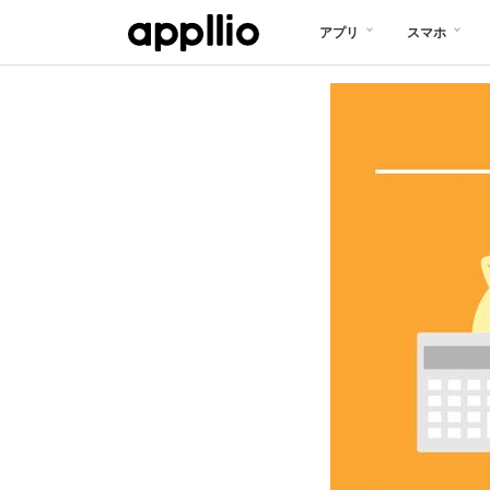
メ
アプリ
スマホ
イ
ン
コ
ン
テ
ン
ツ
に
移
動