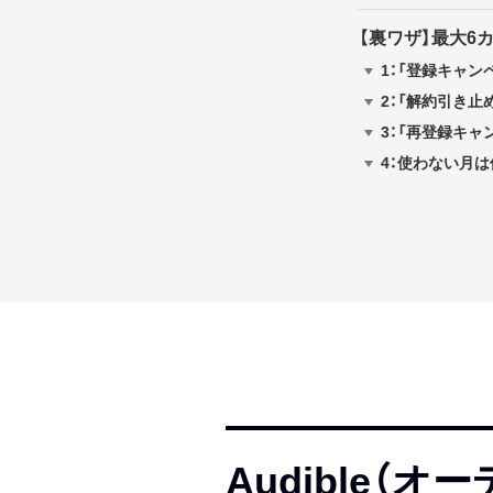
【裏ワザ】最大6カ
1：「登録キャン
2：「解約引き止
3：「再登録キャ
4：使わない月
Audible（