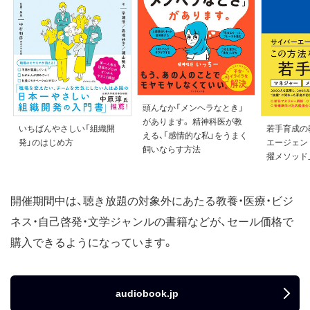
頭んなか「メンヘラなとき」
があります。 精神科医が教
いちばんやさしい「組織開
若手育成の
える、「感情的な私」をうまく
発」のはじめ方
エージェン
飼いならす方法
擢メソッド
開催期間中は、聴き放題の対象外にあたる教養・医療・ビジ
ネス・自己啓発・文学ジャンルの書籍などが、セール価格で
購入できるようになっています。
audiobook.jp