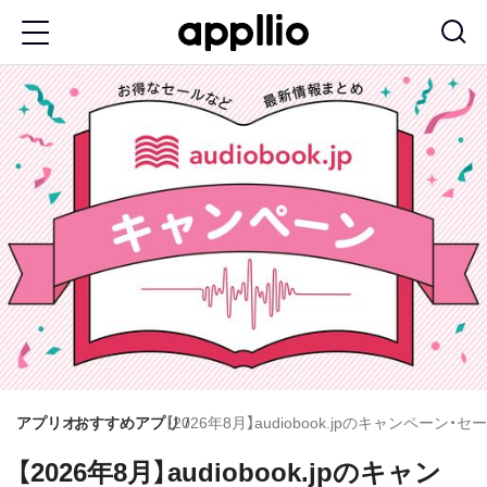
メ
イ
ン
コ
ン
テ
ン
ツ
に
移
動
アプリオ
おすすめアプリ
【2026年8月】audiobook.jpのキャンペーン
【2026年8月】audiobook.jpのキャン