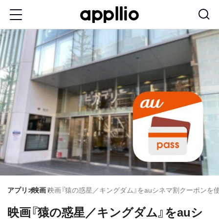
メ
イ
ン
コ
ン
テ
ン
ツ
に
移
動
アプリオ
映画
映画『猿の惑星／キングダム』をauシネマ割クーポンを
映画『猿の惑星／キングダム』をauシ