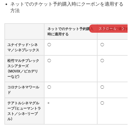
ネットでのチケット予約購入時にクーポンを適用する
方法
スクロール
ネットでのチケット予約購入
当日劇場で適用す
時に適用する
ユナイテッド・シネ
◯
◯
マ／シネプレックス
松竹マルチプレック
◯
◯
スシアターズ
（MOVIX／ピカデリ
ーなど）
コロナシネマワール
◯
◯
ド
テアトルシネマグル
×
◯
ープ（ヒューマントラ
スト／シネ・リーブ
ル）