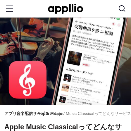
メ
イ
ン
コ
ン
テ
ン
ツ
に
移
動
アプリオ
音楽配信サービス
Apple Music
Apple Music Classicalってどん
Apple Music Classicalってどんなサ