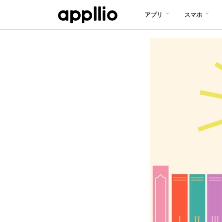
メ
アプリ
スマホ
イ
ン
コ
ン
テ
ン
ツ
に
移
動