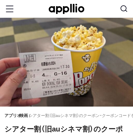
メ
イ
ン
コ
ン
テ
ン
ツ
に
移
動
アプリオ
映画
シアター割（旧auシネマ割）のクーポン・クーポンコー
シアター割（旧auシネマ割）のクーポ