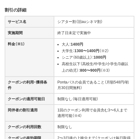
割引の詳細
サービス名
シアター割（旧auシネマ割）
実施期間
終了日未定で実施中
料金（※1）
大人：
1400円
大学生：
1300〜1400円
（※2）
シニア（60歳以上）：
1000円
高校生以下（高校生/中学生/小学生/3歳以
上の幼児）：
800〜900円
（※3）
クーポンの利用・獲得条
Pontaパスの会員であること（月額548円/初
件
月30日間無料）
クーポンの適用可能日
制限なし（毎日適用可能）
同伴者の割引適用
1回のクーポン利用で会員含む3〜6人まで
適用可能（※4）
クーポンの利用回数
制限なし
クーポンの有効期限
2〜3日後の上映分まで（クーポンは毎日取得