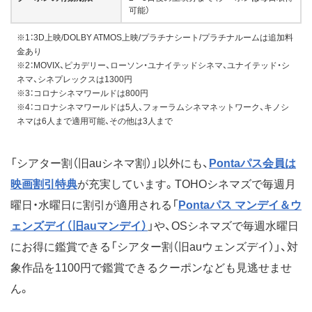
可能）
※1：3D上映/DOLBY ATMOS上映/プラチナシート/プラチナルームは追加料
金あり
※2：MOVIX、ピカデリー、ローソン・ユナイテッドシネマ、ユナイテッド・シ
ネマ、シネプレックスは1300円
※3：コロナシネマワールドは800円
※4：コロナシネマワールドは5人、フォーラムシネマネットワーク、キノシ
ネマは6人まで適用可能、その他は3人まで
「シアター割（旧auシネマ割）」以外にも、
Pontaパス会員は
映画割引特典
が充実しています。TOHOシネマズで毎週月
曜日・水曜日に割引が適用される「
Pontaパス マンデイ＆ウ
ェンズデイ（旧auマンデイ）
」や、OSシネマズで毎週水曜日
にお得に鑑賞できる「シアター割（旧auウェンズデイ）」、対
象作品を1100円で鑑賞できるクーポンなども見逃せませ
ん。