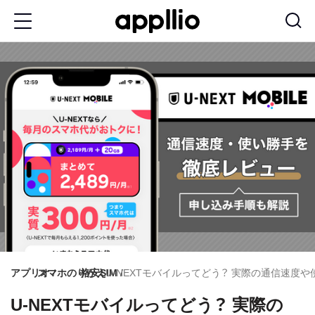
メ
イ
ン
コ
ン
テ
ン
ツ
に
移
動
アプリオ
スマホのりかえ
格安SIM
U-NEXTモバイルってどう？ 実際の通信速度
U-NEXTモバイルってどう？ 実際の