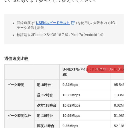
いため、あくまで参考として捉えてください。
回線速度は「
USENスピードテスト
」を使用し、大阪市内で4G
データ通信を計測
検証端末：iPhone XS（iOS 18.7.6）、Pixel 7a（Android 14）
通信速度比較
スクロール
U-NEXTモバイル（ドコモ回
IIJmio（
線）
ピーク時間
朝：8時台
9.24Mbps
95.54Mb
昼：12時台
10.23Mbps
1.33Mbp
夕方：18時台
10.62Mbps
8.02Mbp
ピーク時間以外
朝：10時台
10.95Mbps
51.98Mb
深夜：3時台
9.35Mbps
52.18Mb