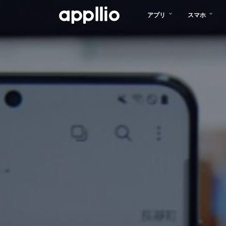
メ
アプリ
スマホ
イ
ン
コ
ン
テ
ン
ツ
に
移
動