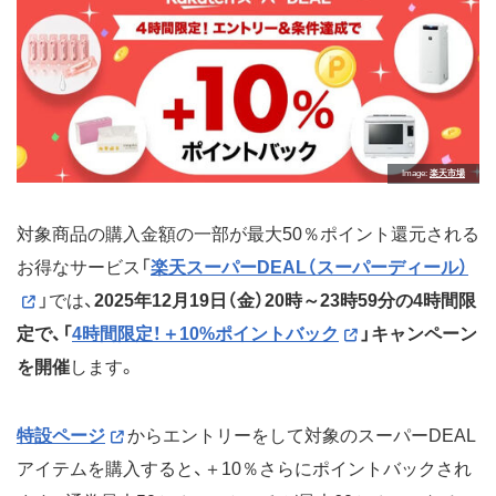
Rakuten Fashionアプリ
＋0.5倍
Rakuten Fashionアプリで
Rakuten Fashion商品を月
5000円（税込）以上買い物
楽天ビューティ
＋0.5倍
月1回3000円（税込）以上の
利用
Rakutenパシャ
＋0.5倍
アイテムクーポンで当月申
Image
楽天市場
請分で500ポイント以上獲
得
対象商品の購入金額の一部が最大50％ポイント還元される
楽天Kドリームス
＋0.5倍
月間合計1万円以上（ワイド
お得なサービス「
楽天スーパーDEAL（スーパーディール）
を除く）以上の投票
」では、
2025年12月19日（金）20時～23時59分の4時間限
楽天ポイントカード＋ファ
＋0.5倍
ファミリーマートで楽天ポ
定で、「
4時間限定！＋10%ポイントバック
」キャンペーン
ミリーマート
イントカードを提示＆月間
合計3000円（税込）以上購
を開催
します。
入
特設ページ
からエントリーをして対象のスーパーDEAL
アイテムを購入すると、＋10％さらにポイントバックされ