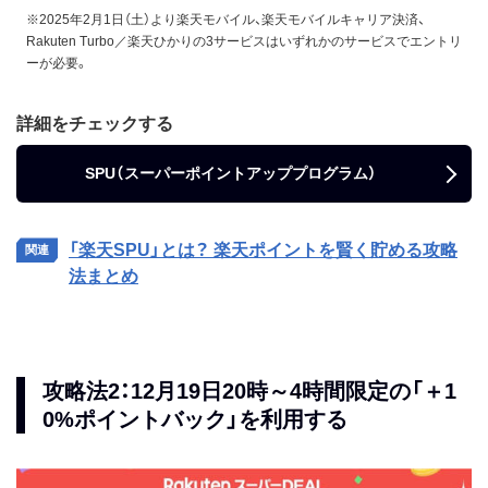
楽天証券 投資信託
＋0.5倍
当月合計3万円以上のポイ
※2025年2月1日（土）より楽天モバイル、楽天モバイルキャリア決済、
ント投資（投資信託）
Rakuten Turbo／楽天ひかりの3サービスはいずれかのサービスでエントリ
ーが必要。
楽天証券 米国株式
＋0.5倍
当月合計3万円以上のポイ
ント投資（米国株式 円貨決
済）
詳細をチェックする
楽天ウォレット
＋0.5倍
暗号資産現物取引を月に合
計3万円以上購入（ポイント
SPU（スーパーポイントアッププログラム）
交換含む）
楽天トラベル
＋1倍
対象サービスを月1回5000
円（税込）以上予約し、対象
「楽天SPU」とは？ 楽天ポイントを賢く貯める攻略
期間の利用
法まとめ
楽天ブックス
＋0.5倍
月1回1注文3000円（税込）
以上の買い物
楽天Kobo
＋0.5倍
電子書籍を月1回1注文
3000円（税込）以上の買い
攻略法2：12月19日20時～4時間限定の「＋1
物
0%ポイントバック」を利用する
楽天ラクマ
＋0.5倍
月に合計2000円以上販売
＆発送し、翌月末までに取
引完了