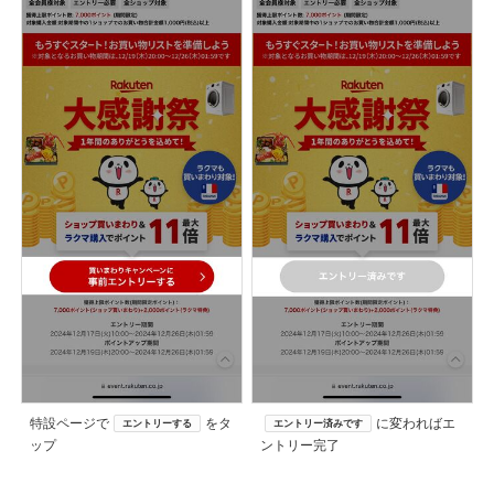
特設ページで
をタ
に変わればエ
エントリーする
エントリー済みです
ップ
ントリー完了