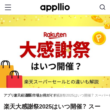
メ
イ
ン
コ
ン
テ
ン
ツ
に
移
動
アプリオ
楽天経済圏
楽天市場お得ガイド
楽天大感謝祭2025はいつ開催？ スーパ
楽天大感謝祭2025はいつ開催？ スー