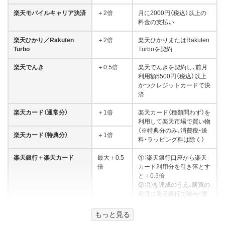
楽天モバイルキャリア決済
＋2倍
月に2000円（税込）以上の
料金の支払い
楽天ひかり／Rakuten
＋2倍
楽天ひかりまたはRakuten
Turbo
Turboを契約
楽天でんき
＋0.5倍
楽天でんきを契約し、前月
利用額5500円（税込）以上
かつクレジットカードで決
済
楽天カード（通常分）
＋1倍
楽天カード（種類問わず）を
利用して楽天市場で買い物
（※特典分のみ、消費税・送
楽天カード（特典分）
＋1倍
料・ラッピング料は除く）
楽天銀行＋楽天カード
最大＋0.5
①：楽天銀行口座から楽天
倍
カード利用分を引き落とす
と＋0.3倍
②：①を達成のうえ、購買の
前月に楽天銀行で給与・賞
与・年金を受け取ると＋0.2
倍
もっと見る