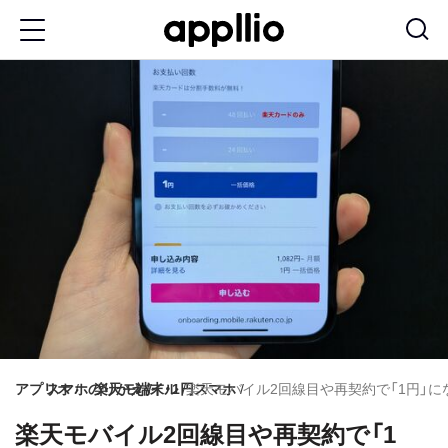
メ
イ
ン
コ
ン
テ
ン
ツ
に
移
動
アプリオ
スマホのりかえ
楽天モバイル
端末・1円スマホ
楽天モバイル2回線目や再契約で「1円」
楽天モバイル2回線目や再契約で「1