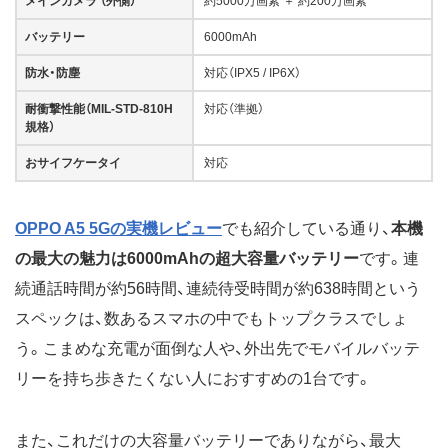
メインカメラ （外側）
約5000万画素 ＋ 約200万画素
バッテリー
6000mAh
防水・防塵
対応（IPX5 / IP6X）
耐衝撃性能（MIL-STD-810H
対応（準拠）
規格）
おサイフケータイ
対応
OPPO A5 5Gの実機レビュー
でも紹介している通り、
本機
の最大の魅力は6000mAhの超大容量バッテリー
です。連
続通話時間が約56時間、連続待受時間が約638時間という
スペックは、数あるスマホの中でもトップクラスでしょ
う。こまめな充電が面倒な人や、外出先でモバイルバッテ
リーを持ち歩きたくない人におすすめの1台です。
また、これだけの大容量バッテリーでありながら、最大