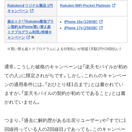
Rakutenオリジナル製品 1円
Rakuten WiFi Pocket Platinum
キャンペーン
超おトク！「Rakuten最強プラ
iPhone 16e（128GB）
ン契約＆iPhone買い替え超
iPhone 17e（256GB）
トクプログラム利用」特価キ
ャンペーン
※
※買い替え超トクプログラムによる分割払いが前提（月額1円×24回払い）
通常、こうした破格のキャンペーンは「楽天モバイルが初め
ての人」に限定されがちです。しかし、これらのキャンペー
ンの適用条件には、「おひとり様1点まで」とは書かれてい
ますが、「楽天モバイルの契約が初めてであること」とは書
かれていません。
つまり、「過去に解約歴がある出戻りユーザー」や「すでに1
回線持っている人の2回線目」であっても、このキャンペー