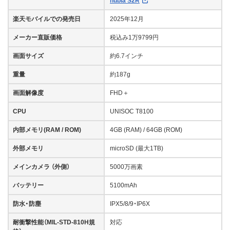
nubia S2R
楽天モバイルでの発売日
2025年12月
メーカー直販価格
税込み1万9799円
画面サイズ
約6.7インチ
重量
約187g
画面解像度
FHD＋
CPU
UNISOC T8100
内部メモリ(RAM / ROM)
4GB (RAM) / 64GB (ROM)
外部メモリ
microSD (最大1TB)
メインカメラ （外側）
5000万画素
バッテリー
5100mAh
防水・防塵
IPX5/8/9・IP6X
耐衝撃性能（MIL-STD-810H規
対応