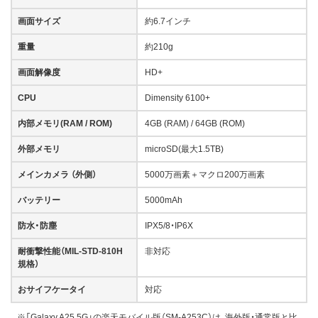
画面サイズ
約6.7インチ
重量
約210g
画面解像度
HD+
CPU
Dimensity 6100+
内部メモリ(RAM / ROM)
4GB (RAM) / 64GB (ROM)
外部メモリ
microSD(最大1.5TB)
メインカメラ （外側）
5000万画素＋マクロ200万画素
バッテリー
5000mAh
防水・防塵
IPX5/8・IP6X
耐衝撃性能（MIL-STD-810H
非対応
規格）
おサイフケータイ
対応
※「Galaxy A25 5G」の楽天モバイル版（SM-A253C）は、海外版・通常版と比