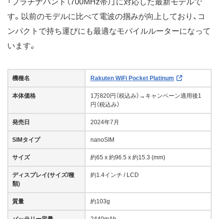
「プラチナバンド（700MHz帯）」に対応した最新モデルで
す。以前のモデルに比べて電波の掴みが向上しており、コ
ンパクトで持ち運びにも最適なモバイルルーターになって
います。
機種名
Rakuten WiFi Pocket Platinum
本体価格
1万820円（税込み）→キャンペーン適用後1
円（税込み）
発売日
2024年7月
SIMタイプ
nanoSIM
サイズ
約65 x 約96.5 x 約15.3 (mm)
ディスプレイ(サイズ/種
約1.4インチ / LCD
類)
質量
約103g
バッテリー容量
2440mAh