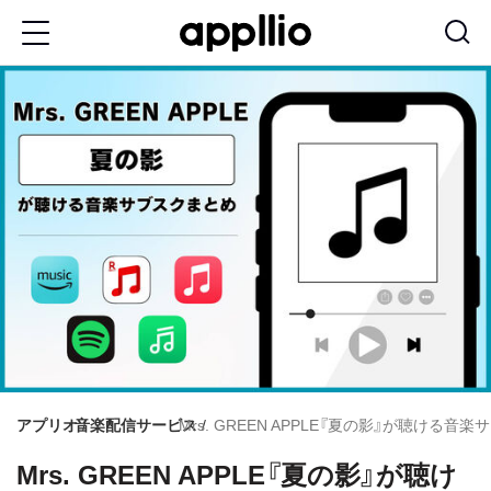
メ
イ
ン
コ
ン
テ
ン
ツ
に
移
動
アプリオ
音楽配信サービス
Mrs. GREEN APPLE『夏の影』が聴ける音
Mrs. GREEN APPLE『夏の影』が聴け