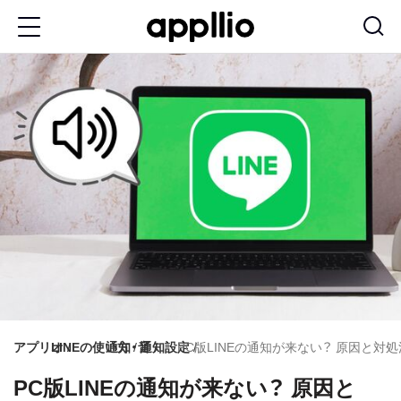
メ
イ
ン
コ
ン
テ
ン
ツ
に
移
動
アプリオ
LINEの使い方
通知・音
通知設定
PC版LINEの通知が来ない？ 原因と対処法
PC版LINEの通知が来ない？ 原因と