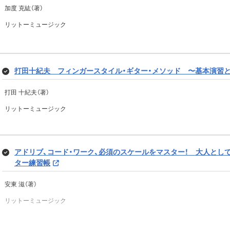
加度 克紘（著）
リットーミュージック
ベーシストのためのリズム強化本 クリックで正確なリズム感が身
打⽥⼗紀夫 フィンガースタイル・ギター・メソッド 〜基本演習
藤田 哲也（著）
リットーミュージック
打田 十紀夫（著）
リットーミュージック
ギター・マガジン 歪みエフェクターBOOK 136
アドリブ、コード・ワーク、必須のスケールをマスター！ 大人とし
ギター・マガジン編集部（編集）
ター練習帳
リットーミュージック
安東 滋（著）
リットーミュージック
できる ゼロからはじめるサックス超入門