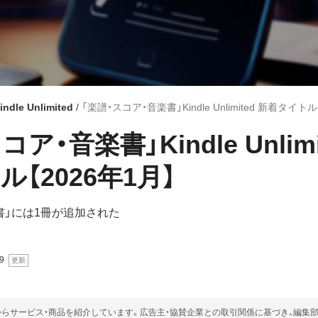
indle Unlimited
「楽譜・スコア・音楽書」Kindle Unlimited 新着タイトル
ア・音楽書」Kindle Unlimi
【2026年1月】
書」には1冊が追加された
9
らサービス・商品を紹介しています。広告主・協賛企業との取引関係に基づき、編集