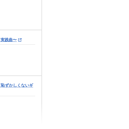
につく究極の練習
と実践曲〜
て恥ずかしくないギ