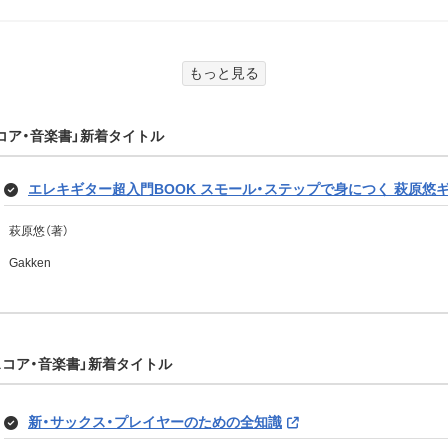
これだけ覚えれば、たいていの曲が叩ける！万能ドラム・フレーズ練
もっと見る
山本 雄一（著）
リットーミュージック
スコア・音楽書」新着タイトル
エレキギター超入門BOOK スモール・ステップで身につく 萩原悠
大人として知っておくべきギターのメンテと管理法
萩原悠（著）
西村 秀昭（著）
Gakken
リットーミュージック
・スコア・音楽書」新着タイトル
青春を取り戻す！還暦オヤジのギター選び
中澤 大樹（著）
新・サックス・プレイヤーのための全知識
リットーミュージック