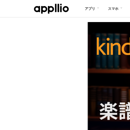
メ
アプリ
スマホ
イ
ン
コ
ン
テ
ン
ツ
に
移
動