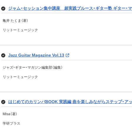
ジャム・セッション集中講座 超実践ブルース・ギター塾 ギター・
亀井 たくま（著）
リットーミュージック
Jazz Guitar Magazine Vol.13
ジャズ・ギター・マガジン編集部（編集）
リットーミュージック
はじめてのカリンバBOOK 実践編 曲を楽しみながらステップ・アッ
Misa（著）
学研プラス