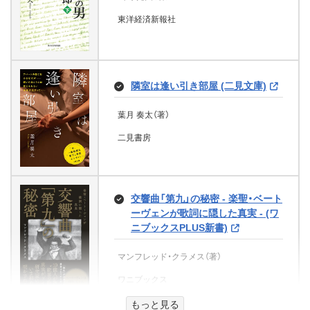
メイツ出版
東洋経済新報社
未亡人の指使い (二見文庫)
辺境領主令嬢の白い結婚２ (メディ
睦月 影郎（著）
アワークス文庫)
隣室は逢い引き部屋 (二見文庫)
二見書房
藍野 ナナカ（著）
葉月 奏太（著）
KADOKAWA
二見書房
大迫力！恐竜大百科
福井県立恐竜博物館（監修）
スター・ウォーズ パダワン 下
交響曲「第九」の秘密 - 楽聖・ベート
西東社
ーヴェンが歌詞に隠した真実 - (ワ
キルスティン・ホワイト（著）、稲村広香（翻
ニブックスPLUS新書)
訳）
マンフレッド・クラメス（著）
Gakken
艶刺客
ワニブックス
八神 淳一（著）
もっと見る