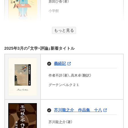
原田ひ香（著）
楼 【電子オリジナル】 (講談社X文
iらんど文庫)
編み物ざむらい（二） 一つ目小僧
由似文（著）
講談社
みね川 ちかのぶ（著）
文芸社
庫)
騒動 (角川文庫)
二見書房
極悪金融王きゅんきゅんマリアー
小学館
KADOKAWA
文芸社
水嶋 利子（著）
ジュ ワルオジ大富豪でしたが幼
篠原美季（著）
放課後インスタントセックス３ (フ
横山 起也（著）
妻には一途すぎますっ！【電子特別
ひみつの魔女フレンズ 遊園地で魔
KADOKAWA
ランス書院eブックス)
ガミアニ夫人
版】 (ジュエル文庫)
法のやくそく☆
講談社
もっと見る
KADOKAWA
ｇｏｌｄｅｎ ｄｒｏｐ 角川文庫
100％ムックシリーズ 完全ガイド
スカーレット・レター
絵画の住人 (メディアワークス文
首取物語
佐々木 かず（著）
シリーズ413 豊臣秀長完全ガイド
ミュッセ（著）、山本泰三（翻訳）
仙崎ひとみ（著）、炎 かりよ（イラスト）
宮下恵茉（著）、子兎。（イラスト）
庫)
(１００％ムックシリーズ)
フランス書院
母上は別式女 (講談社文庫)
2025年3月の「文学・評論」新着タイトル
ナサニエル・ホーソン（著）、刈田元司（翻訳）
グーテンベルク２１
KADOKAWA
西條奈加（著）
学研プラス
堀田 あけみ（著）
さらに！とにかくかわいいいきもの
されど愚か者は行く 道場 I (角川
秋目 人（著）
晋遊舎（著）
グーテンベルク２１
徳間書店
KADOKAWA
図鑑
三國青葉（著）
文庫)
義経記
KADOKAWA
晋遊舎
講談社
今泉忠明
哀愁の町に霧が降るのだ（下） (小
おませさん (コルク)
永瀬 隼介（著）
おなじ言葉かり
ふしだら曼陀羅 (祥伝社文庫)
作者不詳（著）、高木卓（翻訳）
学館文庫)
西東社
谷間のゆり（上）
KADOKAWA
往年のＳＦ短編傑作①
百華後宮鬼譚 目立たず騒がず愛
古島結芽（著）
山本 江利子（著）
グーテンベルク２１
睦月影郎（著）
刑事の枷 (角川文庫)
されず、下働きの娘は後宮の図書宮
椎名誠（著）
自分で育ててみよう！ ふしぎなと
どうも、前世で殺戮の魔道具を作っ
バルザック（著）、菅野昭正（翻訳）
コルク
文芸社
ハミルトン他（著）、小笠原豊樹他（翻訳）
祥伝社
を目指す (ポプラ文庫ピュアフル)
ぶ虫 「チョウ」「トンボ」
小学館
ていた子爵令嬢です。１ (メディア
堂場 瞬一（著）
グーテンベルク２１
グーテンベルク２１
ブライトストーン家の秘密
ワークス文庫)
紙カルテの余白 ～小児科医の本音
昆虫飼育編集室（著）
KADOKAWA
芥川龍之介 作品集 十八
～
霜月りつ（著）、しのとうこ（イラスト）
MAIA（著）
優木 凛々（著）
ＳＰＡ！文庫 坂口杏里をデリヘル
メイツ出版
悪役令嬢シンデレラ 騎士団長の
いみちぇん!!廻 二．パートナーの
芥川龍之介（著）
ポプラ社
恋は強引に (ハーレクイン・ロマン
で呼んだ男、涙の全記録・・・【完全
三浦 正義（著）
きゅんが激しすぎて受け止めきれ
秘密と覚悟 (角川書店単行本)
Clover出版
KADOKAWA
お女ヤン!!外伝 ～酒豪女子と金欠
ボクと、正義と、アンパンマン なん