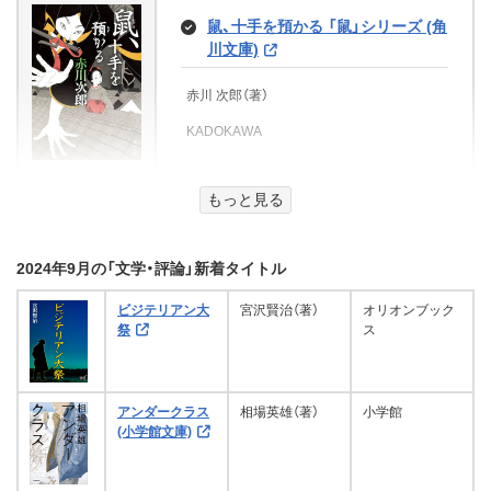
愛セレナーデ文庫)
あたまがよくなる あそびえほん ま
My Sweet Love(2) (魔法のiらんど
芸文庫)
指 (講談社文庫)
尾形 梢（著）
地味にキミを押し倒す。 (魔法のiら
有閑貴族エリオットの幽雅な事件
グーテンベルク２１
ンクラフト サバイバル図かん
恋人をみつける80の方法 「80の方
東京夢幻図絵 (扶桑社ＢＯＯＫＳ文
ほうのしたてやメルリィ おひめさ
鼠、十手を預かる 「鼠」シリーズ (角
文庫)
んど文庫)
ピーナッツ一粒ですべてを変える
簿 (集英社オレンジ文庫)
上地王植琉の私訳古典シリーズ10
昭文社（著）
法」シリーズ (角川文庫)
文芸社
庫)
景山真絵（著）、蘭蒼史（著）
まのごちそうドレス
川文庫)
尾崎一雄（著）
道尾秀介（著）
(集英社文庫)
革命の天使：来るべき恐怖の物語
ＫＡＤＯＫＡＷＡ（編集）
昭文社
一途な深愛はシネマに導かれて (蜜
ココア（著）
永（著）
下巻
栗原ちひろ（著）、カズアキ
陽だまりの挽歌
梅田 みか（著）
A-KAGURA編集部
講談社
講談社
都筑 道夫（著）
KADOKAWA
愛セレナーデ文庫)
花珠（著）
赤川 次郎（著）
さかはらあつし（著）
隣のアイツ～Coolな彼氏と甘い恋
KADOKAWA
KADOKAWA
集英社
KADOKAWA
～[上] (魔法のiらんど文庫)
ジョージ・グリフィス（著）、上地王植琉（翻
扶桑社
河野 典生（著）
西東社
KADOKAWA
はじめて読む 外国の物語 2年生
集英社
景山真絵（著）、蘭蒼史（著）
訳）
(よみとく10分)
英仏海峡の謎
アドレナライズ
まあ（著）
学研まんが人物日本史 北条時宗
A-KAGURA編集部
もっとどうころんでも社会科 (講談
思い出リバイバル
電書バト
天使と宇宙船
元冦のあらし
もっと見る
どうせ一度きりの人生だから 医
社文庫)
横山洋子（監修）
行人(下) (文豪夏目漱石)
嘘なら優しく (角川文庫)
F・W・クロフツ（著）、井上勇（翻訳）
KADOKAWA
みんなが知りたい！ 花火のすべて
占い屋怪談 化け物憑き (竹書房怪
レンズの向こうのひだまりと世界
世界最終大戦【2】ナチスへの逆襲！
師が教える後悔しない人生をおく
彩坂美月（著）
弱むし
フレドリック・ブラウン（著）、小西宏（翻訳）
夜空を彩る美しさのひみつがわか
Gakken
談文庫)
グーテンベルク２１
伊東章夫（イラスト）、樋口清之（編集）
(魔法のiらんど文庫)
(コスミック文庫)
るコツ
清水義範（著）、西原理恵子
夏目 漱石（著）
吉元 由美（著）
赤い王国
る
講談社
2024年9月の「文学・評論」新着タイトル
グーテンベルク２１
求道と要文 第四
五十嵐 あまね（著）
とにかくかわいいいきものイラス
学研プラス
講談社
クリーク・アンド・リバー社
KADOKAWA
幽木武彦（著）
あいみ（著）、雨宮 うり（イラスト）
羅門祐人（著）
川嶋 朗（著）
死の診断
ト 描き方レッスン
山崎 光夫（著）
公益社団法人日本煙火協会（監修）
ビジテリアン大
文芸社
宮沢賢治（著）
オリオンブック
飯野 哲也（著）
竹書房
KADOKAWA
コスミック出版
祭
アスコム
マンガ・クイズつき『桃太郎電鉄』で
ス
ヒビカイー365日の怪談 #2026
アドレナライズ
メイツ出版
アンブローズ・ビアス（著）、高畠文夫（翻訳）
ふじもとめぐみ（著）
文芸社
学ぶことわざ・四字熟語攻略
コズミック 世紀末探偵神話 新
冬の「超」怖い話 超合本
涙の天使にさよならを
傷跡まで愛して (ハーレクイン文
少将滋幹の母（新潮文庫）
装版 (星海社 e-FICTIONS)
福を運びし鬼 奥小姓裏始末 : 3
自分で自分の運命をひらくタロッ
グーテンベルク２１
西東社
庫)
Gakken（編集）
(二見時代小説文庫)
騎士として王子様に仕えたら、いき
トＢｏｏｋ あなたの人生をみち
加藤一（著）、久田樹生（著）、渡辺正和（著）、深
鈴木 剛介（著）
アンダークラス
相場英雄（著）
小学館
たった一度の週末 (ハーレクイン・
ジェネラル・ルージュの伝説【電子
ブレん人
Love Heart (魔法のiらんど文庫)
谷崎潤一郎（著）
清涼院流水（著）
なり求婚ですかっ!?【SS付き】 (ジ
びく１５６のメッセージ (王様文
澤夜（著）、いななほ（著）、小田付ハツゐ（著）
修羅の群れ（下）《首領篇》（電子復
(小学館文庫)
下町アパートのふしぎ管理人 浅
Gakken
プレゼンツ作家シリーズ別冊)
アドレナライズ
ミランダ リー（著）、桜井りりか（翻訳）
吸血鬼は初恋の味 吸血鬼シリーズ
特典付き】 (宝島社文庫)
青田 圭一（著）
ュエル文庫)
庫)
刻版） 修羅の群れ（電子復刻版） (徳
草六区には神様がいる (角川文庫)
新潮社
講談社
竹書房
(集英社オレンジ文庫)
呂布カルマ（著）
宗春行状記
格付けされる世界で生きていく
間文庫)
ハーレクイン
二見書房
アリソン フレイザー（著）、新井ひろみ（翻
海堂尊（著）
kuku（著）