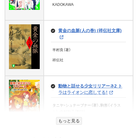
ノベライズ版 ８年越しの花嫁
判の本当の話 (幻冬舎単行本)
LUA（著）、ぢゅの（イラスト）、株式会社スパ
KADOKAWA
学研プラス
詩画集 風の詩 かけがえのない毎日
ゆいごん川柳 こう書けと妻に下
奇跡の実話
リング・ラードナー（著）、加島祥造（翻訳）
文芸社
イラルキュート（監修）
新井 輝（著）、あおいれびん（イラスト）
書き渡される
河井あんり（著）
グーテンベルク２１
KADOKAWA
きれいな言葉より素直な叫び
KADOKAWA
岡田 惠和（著）、国井 桂（著）
幻冬舎
星野富弘（著）、舘内端
日本財団遺贈寄付サポートセンター（編集）
黄金の血脈(人の巻) (祥伝社文庫)
主婦の友社
扇野（新潮文庫）
新井見枝香（著）
えーあいの愛を教えて
学研プラス
イースト・プレス
ベルリン空輸回廊
講談社
山本周五郎（著）
か「」く「」し「」ご「」と「（新潮文庫）
桜花妃料理帖 二 (富士見L文庫)
朝倉 もね（著）
半村良（著）
未熟な淑女 テンプル兄弟の旅 Ⅱ
新潮社
おさんぽ
ハモンド・イネス（著）、池央耿（翻訳）
(ハーレクイン・ヒストリカル)
文芸社
祥伝社
学研科学選書 宇宙へ行きたくて液
銀河鉄道 魂への旅
住野よる（著）
佐藤 三（著）、comet（イラスト）
グーテンベルク２１
体燃料ロケットをＤＩＹしてみた
新地橋 深川澪通り木戸番小屋 (講
前田 まゆみ（著）
マーゴ マグワイア（著）、小長光弘美（翻訳）
新潮社
実録なつのロケット団
畑山 博（著）
談社文庫)
KADOKAWA
主婦の友社
年の差蜜月スローライフ 取締役
ハーパーコリンズ・ジャパン
成瀬は天下を取りにいく（新潮文
動物と話せる少女リリアーネ2 ト
PHP研究所
会長と田舎で新婚はじめました【電
あさりよしとお（著）
北原亞以子（著）
庫） （「成瀬」シリーズ）
ラはライオンに恋してる！
アブサロム、アブサロム！
子書籍特典付き】 (ジュエル文庫)
学研プラス
講談社
凄いぞ山梨 その魅力と底力 比類な
被尾行者
宮島未奈（著）
タニヤ・シュテーブナー（著）、駒形（イラス
関東軍生き残り軍属の満洲国紀行
ウィリアム・フォークナー（著）、大橋吉之輔
人妻と少年 ～人妻たち～ (マドン
き個性こそ山梨の宝
ト）、中村智子（翻訳）
自分だけの輝く人生のつくり方
（翻訳）
斉河燈（著）、壱也（イラスト）
ナメイト)
新潮社
小酒井不木（著）
もっと見る
堀内 克一（著）
学研プラス
グーテンベルク２１
KADOKAWA
パパはウルトラセブン (ウルトラマ
武井亜樹（著）
聖女になりたい訳ではありません
オリオンブックス
佐山 藤美（著）
雨宮 慶（著）
文芸社
ンえほん)
が 辺境からきた田舎娘なのに王
Gakken
文芸社
二見書房