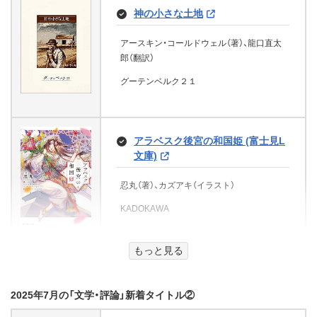
後藤又兵衛 大坂の陣に散った戦国
飯野文彦劇場 白い人 (e-
光文社
神の小さな土地
きっての勇将 (PHP文庫)
蒼井碧（著）
NOVELS)
ライトマイファイア＜文庫版＞ (コ
新太平洋戦争 大和出撃（2） 究極
童貞の僕が夢石のおかげで誰とで
ルク)
アースキン・コールドウェル（著）、龍口直太
黒部 亨（著）
宝島社
戦艦咆哮！ (コスミック文庫)
飯野文彦（著）
もヤレる逆転世界 (マドンナメイト
郎（翻訳）
PHP研究所
峠がある街
e文庫)
伊東潤（著）
e-NOVELS
遙士伸（著）
グーテンベルク２１
コルク
田中 正樹（著）
佐伯 香也子（著）
コスミック出版
清少納言なぞとき草紙 (徳間文庫)
文芸社
二見書房
ワガママに、我がままに。 自分自
寵 エロティクス・ハレム【特典SS
アラベスク後宮の和国姫 (富士見L
身をこの世で最強の味方にする方
有馬美季子（著）
付き】 (ジュエル文庫)
威風堂々（上）-幕末佐賀風雲録＜文
文庫)
法 (中経出版)
警視庁アウトサイダー３ (角川文
庫版＞ 威風堂々＜文庫版＞ (コル
徳間書店
庫)
白ヶ音 雪（著）、吉崎 ヤスミ（イラスト）
空飛ぶタイヤ（上） (講談社文庫)
りとる☆ラブ(1) (魔法のiらんど文
ク)
忍丸（著）、カズアキ（イラスト）
松尾 優（著）
庫)
KADOKAWA
加藤 実秋（著）
KADOKAWA
KADOKAWA
池井戸潤（著）
伊東潤（著）
Ｍａｙａ。（著）
KADOKAWA
アミとミアのプリンセス・ドレス
講談社
コルク
にじの国のきらめくバレリーナ (角
もっと見る
KADOKAWA
川書店単行本)
引きこもり魔王の世話焼き女房に
バイロン詩集
オンナの敵はオンナ 男たちにも知
なりました!?【電子特別版】 (ジュ
ってほしい！ 働く女たちの現実
ゾクッと怖い 都市伝説ことわざ
七海喜 つゆり（著）、和田 奈津子
エルブックス)
2025年7月の「文学・評論」新着タイトル②
山田風太郎時代小説コレクション
ええじゃないか 17歳のチャレン
ジョージ・ゴードン・バイロン（著）、斎藤正二
(きずな出版)
事典
天の巻 元禄おさめの方 (宝島社文
背中に2つのKissマーク[下] (魔法
ジ (角川文庫)
（翻訳）
KADOKAWA