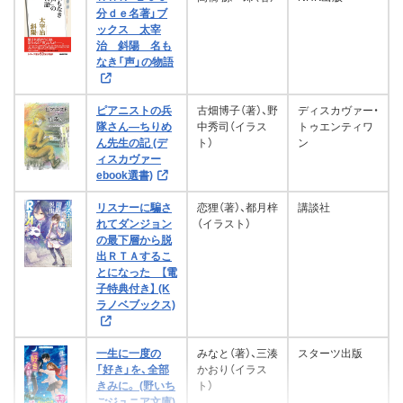
震える背中
江戸の花魁と入れ替わったので、花
（下） (講談社タイガ)
稀色の仮面後宮 二 海神の贄姫は
文庫ピュアフル)
鬼神の一刀 刀剣目利き 神楽坂咲花
待っている チャンドラー短編全
並木 飛暁（著）
分ｄｅ名著」ブ
文芸社
コスミック出版
平谷美樹（著）、岡本美月（著）
同居中の総長さま×４が距離感バグ
集英社
妻になる資格 (ハーレクイン・ロマ
街の頂点を目指してみる 二 (富士
老舗の大番頭
すれ違う想いを繋ぐ (富士見L文庫)
堂 (祥伝社文庫)
集3
ックス 太宰
おなか ペコペコ
御苑筆姫物語 (富士見L文庫)
ってます！ (野いちごジュニア文庫)
KADOKAWA
野原耳子（著）、桝目の助（イラスト）
ンス)
どろどろ～ん オバケーヌのなぞな
見L文庫)
飯田譲治（著）、梓河人（著）
治 斜陽 名も
「ございます」ものがたり
竹書房
大切に抱きしめ
松浦 弥太郎（著）
リベラル社
なき「声」の物語
ぞ
白都 春美（著）
井川香四郎（著）
レイモンド・チャンドラー（著）、稲葉明雄（翻
いまむら みほ（著）
喜咲冬子（著）、アオジ マイコ（イラスト）
電書バト
講談社
たい お守りのこ
ミシェル・リード（著）、橋由美（翻訳）
七沢 ゆきの（著）、ファジョボレ（イラスト）
松藤 かるり（著）、Ｎａｒｄａｃｋ（イラス
橋本 美知子（著）
訳）
とば
文芸社
京橋骨董かげろう堂 (集英社オレン
大江戸神龍伝バサラ！ （２）龍、囚
祥伝社
中小路かほ（著）、川名すず（イラスト）
貞淑な愛人 噂のギリシア大富豪 2
高橋啓恵（著）
文芸社
KADOKAWA
ト）
ピアニストの兵
古畑博子（著）、野
ディスカヴァー・
ハーパーコリンズ・ジャパン
KADOKAWA
ジ文庫)
われり。 (角川つばさ文庫)
文芸社
ドーナツ屋の夜のつれづれ (富士見
グーテンベルク２１
(ハーレクイン・ロマンス)
隊さん―ちりめ
スターツ出版
中秀司（イラス
トゥエンティワ
西東社
KADOKAWA
L文庫)
ん先生の記 (デ
ト）
ン
勘定侍 柳生真
上田秀人（著）
小学館
学研まんが ＮＥＷ世界の伝記2
アンデル ２０１５年２月号
辻村七子（著）、野白ぐり（イラスト）
楠木 誠一郎（著）、裕龍 ながれ（著）
リン・グレアム（著）、茅野久枝（翻訳）
ィスカヴァー
剣勝負〈一〉 召
ワンガリ・マータイ
奪い★愛★[上] (魔法のiらんど文
声を磨けば、人生が変わる 自分に
古池 ねじ（著）、青井 秋（イラスト）
ebook選書)
暴虐の痴図
喚 (小学館文庫)
颯の太刀 好敵手 (角川文庫)
集英社
KADOKAWA
ハーパーコリンズ・ジャパン
自宅怪談
無敵浪人 徳川京四郎 天下御免の妖
庫)
朝比奈あすか（著）、木村紅美（著）、長嶋有
ただ今、蜜月中！ 騎士と姫君の年
自信が持てる！ ボイトレ 声を磨け
ジブラルタルの水夫
非情なウエディング【ハーレクイ
KADOKAWA
ＭＡＫＯ．（著）
死の湖畔 Murder by The Lake 三
刀殺法 (コスミック時代文庫)
（著）、松田青子（著）、山下澄人（著）、斉藤弥世
リスナーに騙さ
××なアイツ。[下] (魔法のiらんど文
恋狸（著）、都月梓
講談社
の差マリアージュ+新婚生活にキケ
ば、人生が変わる 自分に自信が持
友成 純一（著）
筑前 助広（著）
ン・プレゼンツ作家シリーズ別冊
れてダンジョン
部作#2 告発（accusation） 十和
（イラスト）
夜馬裕（著）
一ノ瀬 心亜（著）
（著）
庫)
ンな誘惑!? (ジュエル文庫)
マージナル・オ
てる！ボイトレ (集英社インターナ
芝村裕吏（著）、し
講談社
マルグリット・デュラス（著）、三輪秀彦（翻
学研プラス
版】
の最下層から脱
田湖・夏の日の悲劇 (徳間文庫 トク
早見俊（著）
ペレーション
アドレナライズ
ずまよしのり（イ
KADOKAWA
ショナル)
訳）
イースト・プレス
KADOKAWA
中央公論新社
青い鳥 （新装版） (講談社青い鳥
人狼城の恐怖 第二部フランス編
出ＲＴＡするこ
事件屋稼業 チャンドラー短編全
空白の一年［下］
ラスト）
マの特選！)
繭（著）
永谷圓 さくら（著）、ＤＵＯ ＢＲＡＮＤ．（イ
とになった 【電
コスミック出版
文庫)
(講談社文庫)
(Kラノベブック
お坊さんがくれた 涙があふれて止
グーテンベルク２１
リン グレアム（著）、漆原 麗（翻訳）
集２
ラスト）
ミニー・Ｐ（著）
子特典付き】 (K
ス)
KADOKAWA
まらないお話 (PHP文庫)
中町信（著）
ラノベブックス)
ハーレクイン
頂上決戦！ 光と闇のオールスター
モーリス・メーテルリンク（著）、高野文子（イ
二階堂黎人（著）
KADOKAWA
集英社
レイモンド・チャンドラー（著）、稲葉明雄（翻
ひきこもりを家から出す方法 (集英
子育て陰陽師 へっぽこアラサー
六人のお嬢様と
瀑龍（著）
フランス書院
最強王決定戦
観覧車は謎を乗せて (宝島社文庫)
徳間書店
黄昏に
トーキョーの謎は今日も深まる
ラスト）、江國香織（翻訳）
浅田 宗一郎（著）
訳）
社オレンジ文庫)
男と狐と小さなお弟子さん (富士見
無人島【淫檻】
講談社
背中に2つのKissマーク[上] (魔法
僕、トーキョーの味方です
越境刑事
一生に一度の
みなと（著）、三湊
スターツ出版
(フランス書院e
L文庫)
講談社
PHP研究所
グーテンベルク２１
Creatures Journey（編集）
のiらんど文庫)
西野 民彦（著）
「好き」を、全部
運命の皇帝 ～幼なじみは想い人
かおり（イラス
ブックス)
猫田佐文（著）、寄藤文平
学級崩壊ゲーム 仲よしクラスの
きみに。 (野いち
ト）
朝永理人（著）
マイケル・プロンコ（著）、矢羽野 薫（著）
～ エルトゥールル帝国 (講談社X文
私この度、王国騎士団独身寮の家政
杜の都であやかし保護猫カフェ (宝
中山 七里（著）
真楠 ヨウ（著）、紀伊 カンナ（イラスト）
西東社
文芸社
絆は本物？ (野いちごジュニア文
ごジュニア文庫)