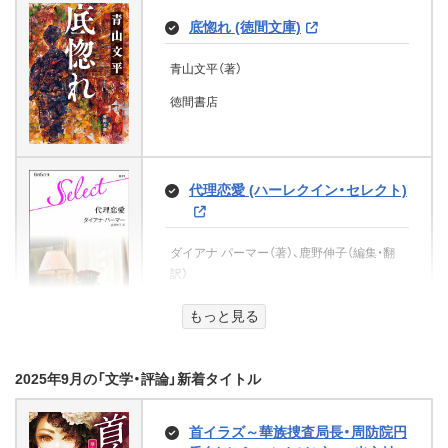
文芸社
天方家女中のふしぎ暦 (PHP文芸文
底惚れ (徳間文庫)
庫)
青山文平（著）
楽しく学んでレベルアップ！ マイ
黒崎 リク（著）
ヨコハマベイ・ブルース (光文社文
遺跡探偵・不結論馬の証明 世界七
ンクラフト 自分でできるおかた
徳間書店
庫)
不思議は甦る (宝島社文庫)
PHP研究所
づけ
香納 諒一（著）
蒼井碧（著）
吉川 永里子（監修）
光文社
宝島社
代理恋愛 (ハーレクイン・セレクト)
KADOKAWA
おたのしみ歳時記
杉浦 さやか（著）
ダイアナ パーマー（著）、鹿野伸子（編集・翻
死亡フラグが立つ前に 死亡フラグ
先生は未亡人 (二見文庫)
ワニブックス
訳）
小さき王たち 第一部：濁流 (ハヤ
が立ちました (宝島社文庫)
カワ文庫JA)
ハーパーコリンズ・ジャパン
雨宮 慶（著）
もっと見る
七尾与史（著）
堂場 瞬一（著）
二見書房
眠れないほどおもしろい信長公
宝島社
早川書房
記 「第六天魔王」と呼ばれた男の
2025年9月の「文学・評論」新着タイトル
異色の恋 母娘ママ友
真実 (王様文庫)
もうひとりの妻 (二見文庫)
首イラズ～華族捜査局長・周防院円
伊賀 伴生（著）
板野 博行（著）
竜宮電車 水中少女 (徳間文庫)