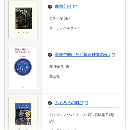
永谷圓 さくら（著）、吉崎 ヤスミ（イラスト）
庫)
のiらんど文庫)
大谷 由里子（著）
魔都（下）
朝里樹（監修）
グーテンベルク２１
宗田 理（著）
KADOKAWA
PHP研究所
山田風太郎（著）、日下三蔵（編集）
ももしろ（著）
西東社
久生十蘭（著）
KADOKAWA
新樹の言葉（新潮文庫）
宝島社
KADOKAWA
グーテンベルク２１
COOL†boy (魔法のiらんど文庫)
太宰治（著）
インテリ公爵さま、新婚いきなりオ
人生いまだ殻の中
なぜ泣くの (徳間文庫)
オカミ化ですかっ！ わたし、押し
たべっ子どうぶつ THE MOVIE ス
新潮社
かけ花嫁でしたよね？【電子書籍特
青春ゲシュタルト崩壊 (野いちごジ
りとる☆ラブ(3) (魔法のiらんど文
トーリーブック (角川書店単行本)
ココア（著）
帆足 正明（著）
小手鞠るい（著）
典付き】 (ジュエル文庫)
星座で解けた！『銀河鉄道の夜』
ュニア文庫)
庫)
KADOKAWA
文芸社
徳間書店
宇佐川ゆかり（著）、アオイ 冬子（イラスト）
爽 美樹生（著）
丸井とまと（著）、三湊かおり（イラスト）
Ｍａｙａ。（著）
池田 テツヒロ、木滝 りま
「首の女」殺人事件 (徳間文庫)
KADOKAWA
文芸社
スターツ出版
KADOKAWA
KADOKAWA
内田康夫（著）
最強！カレー道 10歳から学べる食
赤い実 はじけた
階段ランナー (徳間文庫)
の本質 (ホーム社)
徳間書店
名木田 恵子（著）、三村 久美子（イラスト）
吉野万理子（著）
ようこそ、クラシックシネマ・ワー
花咲舞が黙ってない (中公文庫)
社内スキャンダル
Q 小学生「樹」の霊障事件簿
ふくろうの叫び
水野仁輔（著）、伊藤ハムスター
クショップへ
PHP研究所
徳間書店
集英社
池井戸潤（著）
原 進一（著）
三原 尚樹（著）
パトリシア・ハイスミス（著）、宮脇裕子（翻
なぜ？が分かる マインクラフトで
渡邊 徹也（著）
訳）
読む かがくのふしぎ
中央公論新社
文芸社
文芸社
文芸社