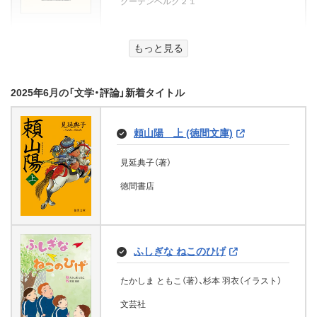
グーテンベルク２１
菊の剣
矢立屋新平太版木帳 (徳間文庫)
篠原 菊紀（監修）
見知らぬ乗客
天津 佳之（著）
KADOKAWA
柏田道夫（著）
ある少女の人生
もはや僕は人間じゃない
けんばんさんぽ
パトリシア・ハイスミス（著）、青田勝（翻訳）
もっと見る
嫁ｖｓ姑 絶倫御曹司の愛され奥
PHP研究所
まむし少年
徳間書店
グーテンベルク２１
サマの多難な日々【電子書籍限定
春野 雅人（著）
爪切男（著）
やすだ かおる（著）
特典付き】 (ジュエル文庫)
志田 澄子（著）
2025年6月の「文学・評論」新着タイトル
競馬人情
文芸社
中央公論新社
文芸社
文芸社
波奈海月（著）、炎 かりよ（イラスト）
まるっと大分弁俳句
白般若は語らない (富士見L文庫)
吉川 良（著）
水滸伝 巻六
頼山陽 上 (徳間文庫)
KADOKAWA
豊國 隆信（著）
アドレナライズ
亡国のミッション 核弾頭奪取作
見つけたら神！ すごレア虫図鑑
入居条件：隣に住んでる友人と必ず
施耐庵（著）、村上知行（翻訳）
見延典子（著）
北國 浩二（著）、ちしゃの実（イラスト）
文芸社
戦
仲良くしてください
母を看る 犬を看る おひとり様女子
グーテンベルク２１
徳間書店
篠原かをり（著・監修）
の介護録
KADOKAWA
もえる宝石の島 (暗号サバイバル学
高貫 布士（著）
寝舟 はやせ（著）、ギギギガガガ
プリンセスカフェ こひらたきよか
日本文芸社
園)
かねこ つなこ（著）
ず作品集
アドレナライズ
KADOKAWA
ユキヒョウさんの宝石店 ふわふ
純愛狂詩曲～忘れられない禁断の
文芸社
山本省三（著）、丸谷朋弘（イラスト）
わカフェラテと祝福のアクアマリ
ぬにゅ～ぽんぽん (角川書店単行
こひらた きよかず（著）
ふしぎな ねこのひげ
恋～第1楽章 (魔法のiらんど文庫)
ン (富士見L文庫)
本)
Gakken
不沈戦艦「紀伊」1 初陣 (コスミッ
文芸社
たかしま ともこ（著）、杉本 羽衣（イラスト）
愛猫と共に
ク文庫)
やっぱり、ちょうどいいブスのスス
横田 アサヒ（著）、こなつ（イラスト）
ちかつ たけお（著）
メ
ソウルトランサー (徳間文庫)
白川 愛理（著）
文芸社
KADOKAWA
白土 貞子（著）
子竜螢（著）
KADOKAWA