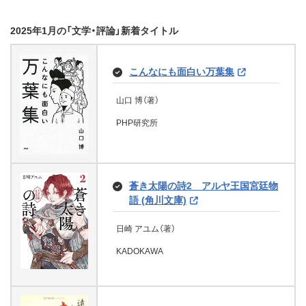
石川 真介（著）
ウィリアム・アイリッシュ（著）、村上博基（翻
エンペドクレスの十字架 復仇／伍
ミラクルきょうふ！ 意味がわかる
徳間書店
エドガー・アラン・ポー（著）、佐々木直次郎
私のスカートは避難場所ではあり
アドレナライズ
訳）
花嫁になる条件 (ハーレクイン・ロ
2025年1月の「文学・評論」新着タイトル
川彌榮の事件簿
と怖いストーリーQ
オデュッセイア（下）
私の名前は、ミーたん。知的障害者
五条雪彦の新説な美術史 諸説あ
（翻訳）
ません！ (eロマンスロイヤル)
風の便り
新装版 島左近 石田三成を支えた義
暗転 新装版 (朝日文庫)
マンス)
です。
ります。 (富士見L文庫)
グーテンベルク２１
将 (PHP文庫)
グーテンベルク２１
小豆澤 勇生（著）
白夜月杳（編集）
ホメロス（著）、呉茂一（翻訳）
ビス（著）、天路 ゆうつづ（イラスト）
太宰治（著）
こんなにも面白い万葉集
堂場 瞬一（著）
ジュリア・ジェイムズ（著）、柿原日出子（翻
輝くフツウの女性たち
桜 べん（著）
眞村 六郎（著）、双葉 はづき（イラスト）
文芸社
西東社
心霊探偵八雲 ＩＮＩＴＩＡＬ
グーテンベルク２１
佐竹 申伍（著）
訳）
KADOKAWA
オリオンブックス
朝日新聞出版
ＦＩＬＥ 魂の素数 (講談社文庫)
文芸社
山口 博（著）
KADOKAWA
新井 春美（著）
PHP研究所
ベラミ
ハーパーコリンズ・ジャパン
江戸風狂伝 (講談社文庫)
PHP研究所
文芸社
ギィ・ド・モーパッサン（著）、中村光夫（翻訳）
迷子宮女は龍の御子のお気に入り
エリート外交官は溢れる愛をもう
イトコのねーちゃんに女湯で射精
神永学（著）
北原亞以子（著）
百舌の叫ぶ夜（百舌シリーズ） (集
いつのまにか頭がよくなる！ マイ
千年の亡霊
３ ～龍華国後宮事件帳～ (メディ
隠さない～プラトニックな関係は
させられて家でエロいことしまく
にじんこ
彼女が知らない隣人たち (角川文
英社文庫)
グーテンベルク２１
講談社
ンクラフト なぞなぞ２２２連発！
ザ・ロイヤルファミリー（新潮文庫）
講談社
消えていく君の言葉を探してる。
アワークス文庫)
ここまでです～ (マカロン文庫)
った夏の話（抜きノベ） (BLIC-
庫)
大津 和夫（著）
(富士見L文庫)
香君1 西から来た少女 香君・文庫
Novels)
蒼き太陽の詩2 アルヤ王国宮廷物
ぬまお。（著）
逢坂剛（著）
版 (文春文庫)
綾束 乙（著）
春川メル（著）、猪狩そよ子（イラスト）
語 (角川文庫)
あさの あつこ（著）
文芸社
神楽 つな（イラスト）、まつやま登（イラス
文芸社
早見和真（著）
霧友 正規（著）、カスヤ ナガト（イラスト）
集英社
ハメット（著）
女房学校
KADOKAWA
スターツ出版
隧道はるかに
ト）
うちの旦那が甘ちゃんで２ (講談社
KADOKAWA
上橋 菜穂子（著）
日崎 アユム（著）
新潮社
KADOKAWA
クロスフォリオ出版
文庫)
KADOKAWA
モリエール（著）、金川光夫（翻訳）
文藝春秋
小栗 一男（著）
KADOKAWA
なぜ？どうして？科学のぎもん２年
砲艦銀鼠号 (集英社文庫)
神楽坂淳（著）
ジャスミンティーで眠る夜
グーテンベルク２１
文芸社
生 (よみとく１０分)
さよなら校長先生
あなたと過ごす夜 (ハーレクイン文
天界の戦い (扶桑社ＢＯＯＫＳミス
幸福な会社 (徳間文庫)
講談社
かぐわしき天使 (ハーレクイン・ヒ
庫)
女のいない男たち ヘミングウェ
椎名誠（著）
テリー)
矢田 晴巳（著）
神さま学校の落ちこぼれ 1 (星海社
森本 信也（監修）
ストリカル・スペシャル)
見出されたとき (ハーレクイン・セ
瀧羽 麻子（著）