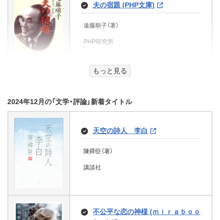
ー短編集２
夫の宿題 (PHP文庫)
e-FICTIONS)
集英社
阿川大樹（著）
文芸社
レクト)
エマ ダーシー（著）、槙 由子（翻訳）
チャールズ・ウィリアムズ（著）、風間 賢二
セクシャル・ルールズ
学研プラス
PHP研究所
国際結婚になんのメリットがある
アン グレイシー（著）、江田 さだえ（翻訳）
アーネスト・ヘミングウェー（著）、高村勝治
（翻訳）
徳間書店
遠藤順子（著）
ハーパーコリンズ・ジャパン
のか？ ─タブーか魅力か、何も知ら
日向夏（著）、赤瓦もどむ（イラスト）
ルパンの娘 (講談社文庫)
ヴァイオレット ウィンズピア（著）、平敦子
（翻訳）
坂井 希久子（著）
ハーパーコリンズ・ジャパン
ずに島国を飛び出す─
扶桑社
（編集）、平 敦子（翻訳）
PHP研究所
講談社
グーテンベルク２１
活字のサーカス 上 (小学館文庫)
横関大（著）
与一と坂額 天慶前夜
PHP研究所
メデューサの首 微生物研究室特
LOVE LOVE ラブホテル
ハーパーコリンズ・ジャパン
金森 優（著）
【新装版】人生は７０歳からが一番
任教授・坂口信 (角川ホラー文庫)
講談社
絶体絶命ゲーム１５ 天国か地獄
もっと見る
市村 嘉平（著）
文芸社
面白い
ぎんなみ商店街の事件簿 Sister
か!?奈落II区のたくらみ (角川つば
井町 さとる（著）
椎名誠（著）
廃墟写真家 真夜中の廃線 (富士見
呪家百夜 (竹書房怪談文庫)
既読スルーは死をまねく (宝島社文
編・Brother編 合本版
文芸社
さ文庫)
イリアス（下）
L文庫)
純情スロットル(1) (魔法のiらんど
文芸社
庫)
小学館
弘兼 憲史（著）
内藤 了（著）
高山に深谷、そして清流あり 夫婦
2024年12月の「文学・評論」新着タイトル
文庫)
沫（著）、筆者（著）
どこまでも 我が影踏まん 遍路哉
井上真偽（著）
二人、手を組んで五十五年
藤 ダリオ（著）、さいね（著）、チヨ丸（著）
ホメロス（著）、呉茂一（翻訳）
花夜 光（著）、ひむか 透留（イラスト）
SBクリエイティブ
KADOKAWA
舞鶴丹後 鳴き砂殺人ライン
堀内公太郎（著）
漂流遍路者の捨句旅
竹書房
ももしろ（著）
小学館
KADOKAWA
グーテンベルク２１
KADOKAWA
時の代に抱かれて
安東 敏眞（著）
天空の詩人 李白
宝島社
断章のグリム 完全版１ 灰かぶり
石川 真介（著）
ポール・スミザーの気持ちがスーッ
尾宮 謙（著）
KADOKAWA
／ヘンゼルとグレーテル (メディア
文芸社
とラクになる生きるヒント
庄子 正彦（著）
陳舜臣（著）
アドレナライズ
危険な関係 (祥伝社文庫)
秘めつづけた思い (ハーレクイン・
文芸社
ワークス文庫)
大隈重信 青春譜
ロマンス)
意地悪な母と姉に売られた私。何
文芸社
Ｍ８ エムエイト (集英社文庫)
ＳＦカーニバル
講談社
ポール・スミザー（著）
第二次湾岸戦争 上
COOL†boy (魔法のiらんど文庫)
日下圭介（著）
故か若頭に溺愛されてます ３ (富
甲田 学人（著）
(C★NOVELS)
蜘蛛
山崎 光夫（著）
主婦と生活社
キム・ローレンス（著）、高木晶子（翻訳）
士見L文庫)
ふゆってどんなところなの？ 新装
高嶋哲夫（著）
フレドリック・ブラウン（編集）、小西宏（翻
祥伝社
KADOKAWA
甘美なる誘拐 (宝島社文庫)
東京彰義伝
版 工藤ノリコのゆめのえほん
訳）
大石英司（著）
東洋経済新報社
ハーパーコリンズ・ジャパン
Ｈ・Ｈ・エーヴェルス（著）、前川道介（翻訳）、
集英社
ココア（著）
美月 りん（著）、篁ふみ（イラスト）、すずまる
おさん（新潮文庫）
不公平な恋の神様 (ｍｉｒａｂｏｏ
佐藤恵三（翻訳）
平居紀一（著）
グーテンベルク２１
中央公論新社
吉森大祐（著）
工藤ノリコ（著・イラスト）