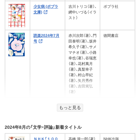
伊織みな（著）、えとう 綺羅（イラスト）
第一部 起きたら、そこは異なる世
ＬＵＡ（著）
コスミック出版
訳）
赤川次郎（著）、ひだかなみ（イラスト）
少女病 (ポプラ
吉川トリコ（著）、
ポプラ社
界 (フランス書院eブックス)
海音寺潮五郎（著）
大下英治（著）
大城 密（著）
宝島社
KADOKAWA
できる！ できた！ ノノちゃんバトン
KADOKAWA
三笠書房
天夢航海
文庫)
網中いづる（イラ
ハーレクイン
集英社
謎の１セント硬貨 真実は細部に
の大会に挑戦
たぬきババアとゴリおやじ 俺とお
刑事群像
スト）
グーテンベルク２１
徳間書店
KADOKAWA
樹の棒（著）
「日本の昔ばなし」 さるかに【フル
宿る ｉｎ ＵＳＡ (講談社文庫)
やじとおふくろの昭和物語
らぶすてっぷ(1) (魔法のiらんど文
谷山 由紀（著）、弘司（イラスト）
カラー】 (eEHON コミックス)
秘密を抱く花嫁 真実の愛に溺れ
SaToko（著）、かわさき ようこ（イラスト）
庫)
香納諒一（著）
フランス書院
読楽2024年7月
アドレナライズ
赤川次郎（著）、門
徳間書店
猫のいる喫茶店の名言探偵 (PHP文
て (講談社X文庫)
絶対恋愛禁止っ!!(3) (魔法のiらん
毒蝮 三太夫（著）
飯野文彦劇場 友だちはブチ (e-
仮題・中学殺人事件 ポテトとスー
文芸社
号
二つの祖国（一）（新潮文庫）
田泰明（著）、坂井
徳間書店
ノコゆかわ（著）、平柳益実
１０分で読めるわらい話 一年生
芸文庫)
ど文庫)
向井万起男（著）
あしなが（著）
NOVELS)
パー (創元推理文庫)
絶対子工場
髑髏町綺譚
神華後宮厨師伝 偽りの天は花梨
希久子（著）、サメ
学研プラス
火崎勇（著）、アオイ冬子（イラスト）
で邂逅す (富士見L文庫)
マチオ（著）、小路
eEHON コミックス
講談社
KADOKAWA
山崎 豊子（著）
北國 浩二（著）
なっつ（著）
飯野文彦（著）
硬派なヘリパイロットは愛妻欲を
辻 真先（著）
カレル・チャペック（著）、金森誠也（翻訳）
幸也（著）、谷瑞恵
友成 純一（著）
講談社
鳥籠姫の蜜月 (TL◆蜜姫文庫チュ
藤田のぼる
抑えきれない～初対面でプロポー
（著）、花村萬月
新潮社
真楠 ヨウ（著）、硝音 あや（イラスト）
PHP研究所
KADOKAWA
なぜ？どうして？科学のお話６年生
e-NOVELS
ぞうのポン太 はじめてのおつかい
東京創元社
グーテンベルク２１
チュ)
アドレナライズ
（著）、真梨幸子
ズされて妻業始めました～【愛され
学研プラス
(よみとく１０分)
なつやすみ
（著）、村山早紀
KADOKAWA
期間限定婚シリーズ】 (マカロン文
血糖値＆コレステロール値がグン
ＮＩＧＨＴ ＨＥＡＤ ２０４１
ハーレムの無垢な薔薇 (ハーレクイ
（著）、矢月秀作
綾瀬 麻結（著）、まろ（著）
庫)
と改善！ サバ缶＆納豆食事法 (別
ぶっとび同心と大怪盗 奥方はねず
（上） (講談社タイガ)
（著）、吉田篤弘
大山光晴
めぐちゃん（著）
ン・ヒストリカル・スペシャル)
浅見 まさみ（著）
わが歎異鈔〈中〉 (ディスカヴァー
ハーパーコリンズ・ジャパン
冊ＥＳＳＥ)
（著）
それってパクリじゃないです
み小僧 (コスミック時代文庫)
みけねこミケジローのなぞなぞカ
首席魔導師は癒しが欲しい［２］溺
初授業 (二見文庫)
悪霊（下）
あたまの回転がはやくなる！ もふ
学研プラス
文芸社
惣領莉沙（著）、カトーナオ（イラスト）
ebook選書)
文芸社
ゆるゆる昆虫図鑑
か？ ～新米知的財産部員のお仕
ード (PHP創作シリーズ)
飯田譲治（著）、梓河人（著）
マーガリート ケイ（著）、泉智子（編集）、泉 智
愛監禁大作戦 (eロマンスロイヤル)
もふ まちがいさがし
深海の悪魔 下 (C★NOVELS)
こちら後宮日陰
田井ノエル（著）、
ポプラ社
牧田 善二（監修）（著）
事～ (集英社オレンジ文庫)
聖龍人（著）
子（翻訳）
橘 真児（著）
ドストエフスキー（著）、池田健太郎（翻訳）
スターツ出版
もっと見る
の占い部屋 (ポ
尾羊英（イラス
講談社
暁烏敏（著）
さのかける（イラスト）、丸山宗利（監修）
中尾 明（著）、村井 香葉（イラスト）
プラ文庫ピュア
ト）
ＫＡＤＯＫＡＷＡ（編集）
大石英司（著）
扶桑社
コスミック出版
ハーパーコリンズ・ジャパン
二見書房
グーテンベルク２１
威風堂々惡女 (集英社オレンジ文
奥乃桜子（著）、Ｕ３５
フル)
葛城 阿高（著）、じゃこ兵衛（イラスト）
ディスカヴァー・トゥエンティワン
Gakken
PHP研究所
女鳥羽川の流れ
超時空艦隊 (コスミック文庫)
ウチと白ばあちゃんと株の神様と
庫)
KADOKAWA
中央公論新社
2024年8月の「文学・評論」新着タイトル
集英社
KADOKAWA
(メディアワークス文庫)
風の陰陽師 ね
三田村信行（著）
ポプラ社
岩手怪談 (竹書房怪談文庫)
ＮＩＧＨＴ ＨＥＡＤ ２０４１
文 徹広（著）
榛名高雄（著）
むり姫 (ポプラ
白洲梓（著）、蔀シャロン
ＮＨＫ「１００
高橋 源一郎（著）
NHK出版