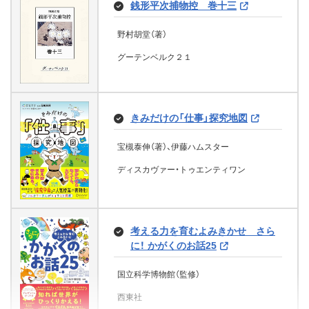
銭形平次捕物控 巻十三
野村胡堂（著）
グーテンベルク２１
きみだけの「仕事」探究地図
宝槻泰伸（著）、伊藤ハムスター
ディスカヴァー・トゥエンティワン
考える力を育むよみきかせ さら
に！ かがくのお話25
国立科学博物館（監修）
西東社