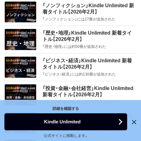
（著）
グーテンベルク２１
地味にキミを押し倒す。 (魔法のiら
オリオンブックス
伴野朗（著）
koko（著）
巻 芸術家編
サメマチオ（著）
「ノンフィクション」Kindle Unlimited 新
すか？ (フランス書院eブックス)
クロイ（著）、キャラぱふぇ編集部（編集）、サ
もっと早く言ってよ。50代の私か
アリアと森のお
いのうえかな
ディスカヴァー・
昭文社
ハーパーコリンズ・ジャパン
ひより（著）、青木心（イラスト）
んど文庫)
神津 カンナ（著）
菅沼拓三（著）
徳間書店
着タイトル【2026年2月】
ヴィドック回想録（４）
ンエックス株式会社（監修）
ら20代の私に伝えたいこと (扶桑
ともだち (ディ
（著）
トゥエンティワ
祥伝社
文芸社
「ノンフィクション」には27冊が追加された
スカヴァー
ン
社ＢＯＯＫＳ文庫)
パブリッシングリンク
アドレナライズ
徳間書店
永（著）
KADOKAWA
真世界大戦【新装版】 (コスミック
猫橋
ebook選書)
フランソワ・ヴィドック（著）、三宅一郎（翻
さささのよし（著）
ヨコハマ エスケープ ボーイ
七色スターズ！
深海 ゆずは
KADOKAWA
天才脳外科医は、想い続けた秘書を
文庫)
訳）
「歴史・地理」Kindle Unlimited 新着タイ
一田 憲子（著）
KADOKAWA
（２） きずな深
（著）、桂 イチホ
すてきなおさほうがみにつく プ
秘惑のまなざし 熟れ肌三姉妹 (フ
フランス書院
揺るがぬ愛で娶り満たす (マカロン
死の口紅(ルージ
暗い青春 (角川文庫)
岡江多紀（著）
祥伝社
田中 文雄（著）
トル【2026年2月】
まる!? 甘くて
（著）
解けない鍵 (魔法のiらんど文庫)
十七歳の恋 (ハーレクイン・セレク
川越 喜右衛門（著）
リンセスのおやくそく (角川書店単
ランス書院eブックス)
グーテンベルク２１
ュ) (祥伝社文庫)
文庫)
扶桑社
吉田親司（著）
こわい学校合宿！
庵主さんが翔んだ
「できんぼ」の大冒険 発達障がい・
「歴史・地理」には約50冊が追加された
小説 となりの怪物くん (講談社文
ト)
行本)
アドレナライズ
お笑いがばい交友譚
坂口 安吾（著）
(角川つばさ文
文芸社
学習障がいの勉強スイッチ
庫)
コスミック出版
絹田 青児（綺羅光）（著）
結城ひなた（著）、琴ふづき（イラスト）
庫)
雲輪 瑞法（著）
犬を拾った、はずだった。 わけあ
「ビジネス・経済」Kindle Unlimited 新着
鳴島 左京（著）
アン メイザー（著）、江口美子（編集）、江口 美
KADOKAWA
こがね はな（著）
にゃんこ大戦争ナゾトキブック
島田洋七（著）
フランス書院
草枕（新潮文庫）
りな二人の初恋事情 (メディアワー
夏目漱石（著）
新潮社
タイトル【2026年2月】
香川宜子（著）
スターツ出版
有沢ゆう希（著）、ろびこ（著）
子（翻訳）
名もなき王国
カルパチア綺想曲 (らいとすたっふ
倉数茂（著）、佐久
ポプラ社
ナゾトキでIQ爆上がりにゃ編
老残のたしなみ 日々是上機嫌 (集
佼成出版社
KADOKAWA
KADOKAWA
クス文庫)
(ポプラ文庫)
日本ジャーナル出版
間友香（イラス
「ビジネス・経済」には約130冊が追加された
居酒屋若さま 裁いて候【三】 (コス
文庫)
英社文庫)
徳間書店
講談社
魔都（上）
ハーパーコリンズ・ジャパン
ト）
任侠恋女房 親分、年甲斐もなくき
ミック時代文庫)
ポノス株式会社
縞白（著）
性に眼覚める頃（新潮文庫）
ゅん【電子特別版】 (ジュエル文庫)
「投資・金融・会社経営」Kindle Unlimited
田中芳樹（著）
佐藤愛子（著）
久生十蘭（著）
帝国自衛隊 1945 帝国自衛隊1945
KADOKAWA
下鴨アンティーク アリスと紫式
新着タイトル【2026年2月】
聖龍人（著）
江戸川乱歩・少
江戸川乱歩（著）
ポプラ社
伯爵と記憶をなくした娘 (ハーレク
KADOKAWA
都道府県男子！③ お泊まりスタン
プロフェッショ
桑原 晃弥（著）、
リベラル社
勇気をくれたこのひとこと 4，5，
(コスミック文庫)
らいとすたっふ
部 (集英社オレンジ文庫)
ウォーターチャレンジとマイクラ
集英社
室生 犀星（著）
年探偵シリーズ
グーテンベルク２１
「投資・金融・会社経営」には約60冊が追加された
ナルを究める 志
イン・ヒストリカル・スペシャル)
リベラル社（編
ハートのレオナ
プラリーで中部男子をさがせ！？
これってヤラセじゃないですか？
虹の島のお手紙つき ダイヤモンド
6【3冊合本版】
コスミック出版
をあそぼう！
（２） 少年探偵
斉河燈（著）、炎 かりよ（イラスト）
村けんの言葉
集）
詳細を確認する
(野いちごジュニア文庫)
これでは数字が取れません (講談社
編: 友情のはじまり
新潮社
子竜螢（著）
団（ポプラ文庫ク
白川紺子（著）、井上のきあ
「科学・テクノロジー」Kindle Unlimited
MISIA（著）、大宮エリー（著）
タイガ)
KADOKAWA
ラシック）
ディスカヴァークリエイティブ（著）
はにーとらっぷ～碧い瞳は大和撫
ウォーターチャレンジ（監修）
Kindle Unlimited
新着タイトル【2026年2月】
コスミック出版
ジョアンナ・メイトランド（著）、日向ひらり
蝶の骨 (徳間文庫)
集英社
あさばみゆき（著）、いのうえひなこ（イラス
ジュリー・サイクス（著）、星茨まと（イラス
浮かれ女盛衰記（下）
子を甘く蕩かす～ (TL◆蜜姫文庫
ブラック・コー
新太平洋戦争 大和出撃（3） 大艦
佐藤青南（著）
宝島社
主婦と生活社
殊能将之 未発表短篇集 (講談社文
ディスカヴァー・トゥエンティワン
「科学・テクノロジー」には約230冊が追加された
ルート66、66の
（翻訳）
大塚浩司（著）
ディスカヴァー・
ト）、かわぐちけい（イラスト）
KADOKAWA
望月拓海（著）、鈴木りつ（イラスト）
ト）、チーム151E☆（編集）
光の仲間たち
チュチュ)
ル 行動心理捜査
巨砲の栄光 (コスミック文庫)
庫)
ストーリー (デ
トゥエンティワ
公式サイトに移動します。
赤江瀑（著）
行人(上) (文豪夏目漱石)
官・楯岡絵麻 (宝
バルザック（著）、寺田透（翻訳）
ハーレクイン
スターツ出版
講談社
ィスカヴァー
Gakken
ン