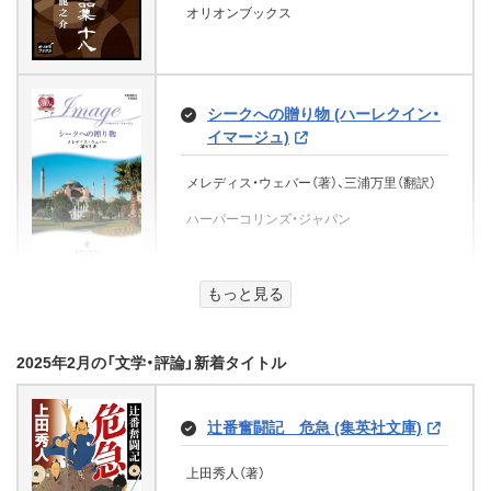
ス)
版】 (ＳＰＡ！ＢＯＯＫＳ)
ませんわ!!【特典ＳＳ付き】 (ジュエ
オリオンブックス
男子。1～ (魔法のiらんど)
文芸社
ジギタリスの女王に忠誠を 修道
のために生まれて、なにをして生き
ルブックス)
あさば みゆき（著）、市井 あさ（著）
院の王位継承者 (富士見L文庫)
るのか
ジャクリーン・バード（著）、永幡みちこ（翻
自民党と韓国 (扶桑社ＢＯＯＫＳ新
建部 博（著）、ＳＰＡ！編集部（編集）
岬（著）
KADOKAWA
ひとくわさっくりこ
訳）
書)
柚原 テイル（著）、アオイ 冬子（イラスト）
胸騒ぎの舞踏会 (ハーレクイン・ヒ
うさぎ系男子、攻略法 (魔法のiらん
扶桑社
仲村 つばき（著）、カズアキ（イラスト）
やなせ たかし（著）
KADOKAWA
ストリカル)
ハーパーコリンズ・ジャパン
ど文庫)
面妖目録箱 (竹書房怪談文庫)
シークへの贈り物 (ハーレクイン・
KADOKAWA
関沢 紀（著）、松江 比佐子（イラスト）
シンシアリー（著）
KADOKAWA
PHP研究所
イマージュ)
文芸社
ニコラ コーニック（著）、飯原裕美（編集）、飯
月歌那 美樹（著）
扶桑社
我妻俊樹（著）
はじらい曼陀羅 (祥伝社文庫)
原 裕美（翻訳）
クリエイティ部！＃１ イケメンプ
メレディス・ウェバー（著）、三浦万里（翻訳）
KADOKAWA
蒙古来たる（下）
竹書房
睡眠のひみつ 知るほどおもしろい
ロデュース大作戦！！ (ポプラキミノ
オトナの保健室
睦月影郎（著）
ハーパーコリンズ・ジャパン
旗本退屈男（新潮文庫）
ハーパーコリンズ・ジャパン
何度でも君に、恋をする (魔法のiら
「眠り」のちしき
ベル)
海音寺潮五郎（著）
んど文庫)
祥伝社
いいよ！ やだよ！
浮世床 グリンプス／日本の古典
LiLy（著）
佐々木 味津三（著）
林悠（監修）
みずのまい（著）、卯花つかさ（イラスト）
グーテンベルク２１
ママのおくちチャック！ (角川書店
まいごになってさみしいパフ (ダイ
宝島社
伊東 ミヤコ（著）
こうだ あこ（著）
もっと見る
新潮社
道化の沈む夢
メイツ出版
単行本)
ナソーキッズ きもちのえほん)
ポプラ社
明治開化 安吾捕物帖（下）
式亭三馬（著）、久保田万太郎（翻訳）
KADOKAWA
文芸社
死の口紅(ルージュ) (祥伝社文庫)
日野裕太郎（著）、篁ふみ（イラスト）
さいとう しのぶ（著）
グーテンベルク２１
いりやまさとし（著）、吉永安里（監修）
坂口安吾（著）
2025年2月の「文学・評論」新着タイトル
さなぎ
お見合いしたらシークが来てご成
パブリッシングリンク
KADOKAWA
Gakken
俺だけのものになれ！ ～野獣くん
グーテンベルク２１
白霧学舎 探偵小説倶楽部 (光文社
砂糖と塩の人生レシピ
婚となった件につきまして!!【特典
岡江多紀（著）
ジョン・ウィンダム（著）、峯岸久（翻訳）
たちとのキケンな恋～ (魔法のiら
失恋メイドは美形軍人に溺愛され
憎悪のかたち
文庫)
ＳＳ付き】 (ジュエル文庫)
辻番奮闘記 危急 (集英社文庫)
んど文庫)
る ～実は最強魔術の使い手でし
祥伝社
汗ばむ白肌 艶刺客 (二見文庫)
佐藤 俊雄（著）
グーテンベルク２１
た～ (メディアワークス文庫)
河野 典生（著）
岡田 秀文（著）
柚原 テイル（著）、坂本 あきら（イラスト）
上田秀人（著）
亡命ロマンス特急 (講談社文庫)
彼を好きな理由<上><彼を好きな理
列車三昧 日本のはしっこに行っ
文芸社
桃（著）、佐木 郁（イラスト）
木造アパート・アドベンチャー