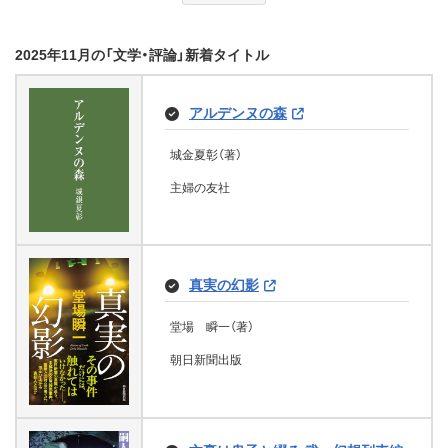
恋とポテトと夏休み Ｅバーガー
二見書房
１
取替屋 新・神楽坂咲花堂 (祥伝社文
2025年11月の「文学・評論」新着タイトル
庫)
おとないちあき（イラスト）、神戸遥真
人生写真館の奇跡 (宝島社文庫)
井川香四郎（著）
講談社
アルデンヌの森
祥伝社
柊サナカ（著）
城金夏彰（著）
宝島社
主婦の友社
走れ外科医 泣くな研修医３ (幻冬
舎文庫)
恋しても (角川文庫)
中山祐次郎（著）
鎌倉おやつ処の死に神 3 (富士見L
鎌田 敏夫（著）
文庫)
真実の幻影
幻冬舎
KADOKAWA
谷崎 泉（著）、宝井 理人（イラスト）
堂場 瞬一（著）
KADOKAWA
朝日新聞出版
心配性ババのつぶやき川柳＆俳句
願望成就は、日本の神さまの選び方
で決まる 願いを託す神さまと調
和すると、幸せがやって来る (王様
平井 あけみ（著）
思いどおりの恋をする80の方法
文庫)