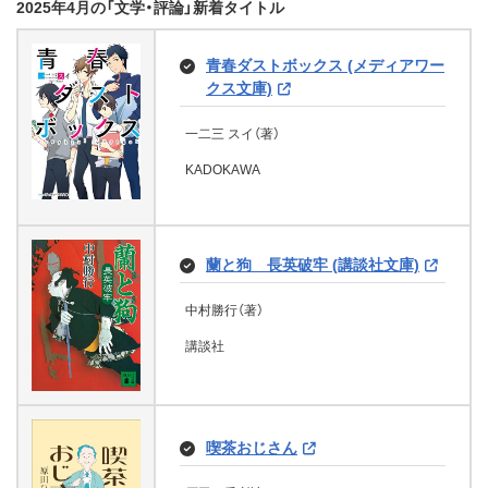
太子妃候補に選ばれてしまいまし
６カ国転校生 ナージャの発見（集
2025年4月の「文学・評論」新着タイトル
みやにしたつや（著）
た！？
英社インターナショナル）
妹に「穴」を埋めろとお願いされて
リトル・ドリット（上）
ステルス令嬢の恋愛事情 ご主人
これが佐藤愛子だ ３ (集英社文
います (フランス書院eブックス)
Gakken
様の秘密を知ってしまったら溺愛
青春ダストボックス (メディアワー
頼山陽 下 (徳間文庫)
庫)
咲倉未来（著）、早瀬ジュン（イラスト）
キリーロバ・ナージャ（著）
こどもの頃のこわい話 きみのわ
もっこすの城 熊本築城始末【文庫
チャールズ・ディケンズ（著）、小池滋（翻訳）
されまして!? (eロマンスロイヤル)
ばけもの姫の再婚 (富士見L文庫)
クス文庫)
るい話 (竹書房怪談文庫)
版】 (コルク)
宝島社
集英社
見延典子（著）
佐藤愛子（著）
グーテンベルク２１
モコみく（著）
一二三 スイ（著）
徳間書店
すごいトイレのはなし 1万以上の
蛙坂須美（著）
集英社
伊東潤（著）
来栖 もよもよ（著）、一ノ瀬 かおる（イラス
本葉 かのこ（著）、サカノ 景子（イラスト）
フランス書院
KADOKAWA
便器をみがきつづけて。
ト）
竹書房
コルク
KADOKAWA
虹の刺客（上） 小説・伊達騒動 (講
美食奉行 大岡越前 江戸めし人情裁
徳川幕閣盛衰記（中）―吉宗の陰謀
KADOKAWA
佐藤満春（著）、伊藤ハムスター（イラスト）、
談社文庫)
き (コスミック時代文庫)
愛に惑うプリンス (ハーレクイン・
萩原まお（イラスト）
魔王の子、鬼の娘 (徳間文庫)
君に恋をするなんて、ありえないは
ロマンス)
蘭と狗 長英破牢 (講談社文庫)
森村誠一（著）
加賀美優（著）
ずだった そして、卒業 (宝島社文
Gakken
怨ラインゲーム (魔法のiらんど文
女性の将来なりたい職業ランキン
笹沢左保（著）
第一義
仁木英之（著）
庫)
庫)
グ第一位が性奴隷な世界 (フランス
講談社
鬼の総帥閣下なのに新妻がカワイ
コスミック出版
サンドラ・マートン（著）、麦田あかり（翻訳）
中村勝行（著）
グーテンベルク２１
書院eブックス)
徳間書店
すぎて悶えてます。【特典SS付き】
山下利三郎（著）
ハーパーコリンズ・ジャパン
筏田かつら（著）
講談社
上村 あかり（著）
(ジュエルブックス)
オリオンブックス
旅立つ君におくる物語 (双葉文庫)
琴弾 南中（著）
宝島社
KADOKAWA
エール 夕暮れサウスポー (講談社
南咲 麒麟（著）、坂本 あきら（イラスト）
婚活マエストロ (文春e-book)
下京区花屋梅小路上ル 京極荘と
フランス書院
奥さんがハメをはずした夜 (マドン
文庫)
百匹のうた猫2 (メディアワークス
KADOKAWA
タイフーン・湯あみ
藤山素心（著）
ナメイトe文庫)
宮島 未奈（著）
喫茶おじさん
文庫)
ガラス細工のショパン
朝倉宏景（著）
セント・ラファエロ異聞２ 蜃気
双葉社
サディスティックダーリン (魔法の
文藝春秋
春山 郷（著）
葉月 奏太（著）