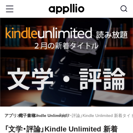
メ
イ
ン
コ
ン
テ
ン
ツ
に
移
動
アプリオ
電子書籍
Kindle Unlimited
「文学・評論」Kindle Unlimited 新着タ
「文学・評論」Kindle Unlimited 新着