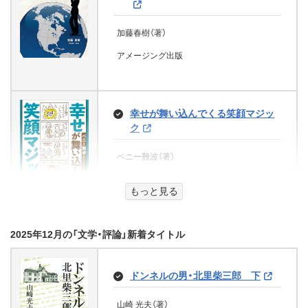
佐藤愛子（著）
加藤春樹（著）
集英社
アメージング出版
華仙公主夜話 二 その麗人、後宮
に嵐を招く (富士見L文庫)
幸せが舞い込んでくる笑顔マジッ
ク
喜咲冬子（著）、上條ロロ（イラスト）
ベニー難波（著）
KADOKAWA
文芸社
もっと見る
小泉八雲回想 思い出の記・父「八
雲」を憶う (古典名作文庫)
2025年12月の「文学・評論」新着タイトル
江戸のひみつ 町と暮らしがわかる
本 新装版 江戸っ子の生活超入門
小泉節子（著）、小泉一雄（著）、古典名作文庫
ドンネルの男・北里柴三郎 下
編集部（編集）
江戸歴史研究会（著）
千歳出版
山崎 光夫（著）