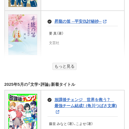
KADOKAWA
この世でいちばん珍しい水死人
山﨑 ケイ（相席スタート）（著）
菱川さかく（著）
スピ系訪問看護師が行く
文芸社
コスミック出版
川に死体のある風景 (e-NOVELS)
主婦の友社
徳間書店
南風 はる（著）
昇龍の笛 ─平安仇討秘抄─
MAPPLEアーカイブズ 昭和・平成
銭形平次捕物控 巻十八
栄光のペルシダー
佳多山大地（著）
都市地図 大田区
文芸社
悪党一家の月島くんがつよすぎ
ハローアゲイン─運命─（上）～小さ
要 真（著）
野村胡堂（著）
e-NOVELS
る！！ (野いちごジュニア文庫)
な世界、教室～ (魔法のiらんど文
だからこそできること
ひみつのおすしやさん (角川書店単
Ｅ・Ｒ・バローズ（著）、関口幸男（翻訳）
昭文社（著）
文芸社
庫)
行本)
グーテンベルク２１
グーテンベルク２１
昭文社
柊乃なや（著）、翡翠てう（イラスト）
乙武 洋匡（著）、武田 双雲（著）
5平和・パートナーシップ 平和と公
飛鳥（著）
黒岩 まゆ（著）
正／パートナーシップ やさしくわ
スターツ出版
主婦の友社
飯野文彦劇場 白磁の壷 (e-
かる17の目標 (SDGsおはなし絵
もっと見る
KADOKAWA
KADOKAWA
NOVELS)
東京キャッツタウン 白いプリン
YOKOHAMA 119 要救助者1623名
本)
ヘッセ詩集
怪談禁事録 ヨミの島 (竹書房怪談
スとタイガー (角川つばさ文庫)
(宝島社文庫)
飯野文彦（著）
文庫)
松葉口玲子（監修）
2025年5月の「文学・評論」新着タイトル
紫雲女子大学消費者センターの相
そらちゃんのスケッチブック
ヘルマン・ヘッセ（著）、石丸静雄（翻訳）
宗田 理（著）、加藤 アカツキ（著）
佐藤青南（著）
e-NOVELS
談記録 初回500円の甘い罠
偶然の女 (祥伝社文庫)
囚われた貴婦人 (ハーレクイン文
営業のＫ（著）
学研プラス
グーテンベルク２１
KADOKAWA
庫)
宝島社
彩樹 けい（著）
放課後チェンジ 世界を救う？
竹書房
大滝しおん（著）、フライ（イラスト）
日下圭介（著）
最強チーム結成！ (角川つばさ文庫)
文芸社
ジョージーナ デボン（著）、鈴木 たえ子（翻
文響社
祥伝社
新装版 愛、深き淵より。
訳）
深淵のかなた
息がつまりそう リング・ラードナ
mofusand のんびりうらない
土地神様のわすれもん (富士見L文
藤並 みなと（著）、こよせ（著）
ー短編集
ハーレクイン
星野 富弘（著）
天国と地獄 選挙と金、 逮捕と裁
庫)
ピラール・キンタナ（著）、加藤 尚子（翻訳）