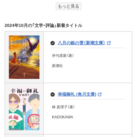
KADOKAWA
花のもとにて (角川文庫)
e-NOVELS
学研プラス
もっと見る
隂山英男
フランス書院
遠い波紋
宝島社
10歳からの くわしくわかる「日本
早見俊（著）
パリの秘密３
鉄道について話した。 (WPB
堀田 あけみ（著）
の文豪」 名作を生んだ作家の素顔
西東社
孤島の花嫁 (ハーレクイン・ヒスト
大江戸暴れ曼荼羅 (コスミック時代
山崎 光夫（著）
ルテラ・サーガ３ “幻冬のトーガ･
だるまさんが転んだら (宝島社文
コスミック出版
五五五文字の巡礼 魏志倭人伝ト
eBooks)
を解き明かす
リカル・スペシャル)
文庫)
2024年10月の「文学・評論」新着タイトル
KADOKAWA
ウジェーヌ・シュー（著）、江口清（翻訳）
ムレン”
庫)
もしも彼が愛してくれて (魔法のi
ーク 地理篇 (講談社文庫)
オトナ白書 平成ギャルから２０
他人妻【ひとづま】 (二見文庫)
アドレナライズ
最強不沈空母「飛龍」（上） (コスミ
らんど文庫)
市川紗椰（著）
続・鉄バカ日記 (メディアワークス
年、令和の東京、40代へ
文豪のひみつ研究室（著）
グーテンベルク２１
マーゴ マグワイア（著）、沢田 純（翻訳）
八神淳一（著）
ック文庫)
三角隼人（著）
堀内公太郎（著）
上野哲也（著）
文庫)
うんこそうり うんこそうりとう
雨宮 慶（著）
八月の銀の雪（新潮文庫）
集英社
メイツ出版
ハーレクイン
噓つきは殺人鬼の始まり SNS採用
繭（著）
コスミック出版
LiLy（著）
ちゅう人ＳОＳ！
彩図社
宝島社
講談社
写真の怖い話 (竹書房怪談文庫)
二見書房
吉田親司（著）
調査員の事件ファイル (宝島社文
安彦 薫（著）
伊与原新（著）
ザ・サムライ
KADOKAWA
宝島社
庫)
アンナ・カレーニナ（下）
森久人（著）、朝日裕恵（イラスト）
コスミック出版
黒木あるじ（著）、川奈まり子（著）、クダマツ
KADOKAWA
新潮社
河野 典生（著）
たからもの 深川澪通り木戸番小
ヒロシ（著）、田辺青蛙（著）、つくね乱蔵（著）、
怪談物件マヨイガ 蠱惑の呪術師
文響社
はなかっぱおともだちえほんシリ
佐藤青南（著）
公務員の怖い話 (竹書房怪談文庫)
レフ・トルストイ（著）、中村白葉（翻訳）
二ノ宮さんは三千円 (フランス書院
百万ユーロの愛人 モンテカルロ
深黄泉 怪談社禁忌録 (竹書房怪談
屋 (講談社文庫)
鶴乃大助（著）、西浦和也（著）、鷲羽大介（著）、
(PHP文芸文庫)
拵屋銀次郎半畳記侠客三〈新装版〉
ーズ はなかっぱ おおきくなるぞ
アドレナライズ
eブックス)
の誘惑 Ⅰ (ハーレクイン・ディザイ
宝島社
愛蔵版 くちずさみたくなる名詩
文庫)
いたこ28号（著）、小田イ輔（著）、葛西俊和
飯野文彦劇場 談春を聴きにいっ
拵屋銀次郎半畳記 俠客 (徳間文
グーテンベルク２１
～ (単行本)
激闘太平洋大海戦 (コスミック文
ア)
（著）、神沼三平太（著）
北原亞以子（著）
水曜日は働かない (ホーム社)
た名古屋で謎の美女と遭う (e-
庫)
蒼月 海里（著）
小田イ輔（著）、神沼三平太（著）、川奈まり子
幸福御礼 (角川文庫)
庫)
懺悔（著）
伊計翼（著）
NOVELS)
南米 世界遺産紀行
あきやま ただし（著）
（著）、黒木あるじ（著）、田辺青蛙（著）、つくね
竹書房
講談社
PHP研究所
エミリー ローズ（著）、如月富雨（翻訳）
下重暁子（著）
宇野常寛（著）
門田泰明（著）
国道食堂 ２ｎｄ ｓｅａｓｏｎ
乱蔵（著）、西浦和也（著）
フランス書院
竹書房
林 真理子（著）
林譲治（著）
KADOKAWA
現代語訳 平家物語 第九巻
飯野文彦（著）
洋上都市
斎藤奈緒子（著）
(徳間文庫)
ハーパーコリンズ・ジャパン
ワン・パブリッシング
集英社
徳間書店
竹書房
KADOKAWA
コスミック出版
e-NOVELS
彩図社
尾崎士郎（著）
ジュール・ヴェルヌ（著）、山崎剛太郎（翻訳）、
小路幸也（著）
夢の先へ
カエルの小指 ａ ｍｕｒｄｅ
MAPPLEアーカイブズ 昭和・平成
江口清（翻訳）
一途な深愛はシネマに導かれて (蜜
オリオンブックス
まぼろしの記・虫も樹も (講談社文
ｒ ｏｆ ｃｒｏｗｓ カラスの親
都市地図 墨田区
ゲーム超図かん はじめてのマイ
徳間書店