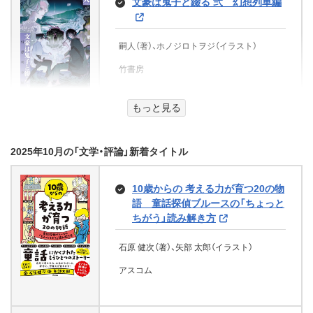
文豪は鬼子と綴る 弐 幻想列車編
「80の方法」シリーズ (角川文庫)
文芸社
ミスカトニック（著）
嗣人（著）、ホノジロトヲジ（イラスト）
三笠書房
梅田 みか（著）
竹書房
星空のコンサート
KADOKAWA
ファニー（著）
蒼茫の艦隊（1） 日本分断 蒼茫の
もっと見る
艦隊【文庫版】 (コスミック文庫)
文芸社
青二才、出動！ 内閣情報調査室別
死ぬより怖い話 (竹書房怪談文庫)
班ハガクレ１ (角川文庫)
2025年10月の「文学・評論」新着タイトル
羅門祐人（著）
檜垣 亮（著）
コスミック出版
夕暮怪雨（著）
真田信綱 弟・昌幸がもっとも尊敬
10歳からの 考える力が育つ20の物
KADOKAWA
した真田家随一の剛将 (PHP文庫)
竹書房
語 童話探偵ブルースの「ちょっと
ちがう」読み解き方
ガマのワラビンチャー どうくつの
近衛 龍春（著）
子供たち
石原 健次（著）、矢部 太郎（イラスト）
デウスの城 (コルク)
新装版 自分の始末
PHP研究所
アスコム
たいら すずき（著）、すずき たかはる（イラス
伊東潤（著）
曽野 綾子（著）
ト）
コルク
扶桑社