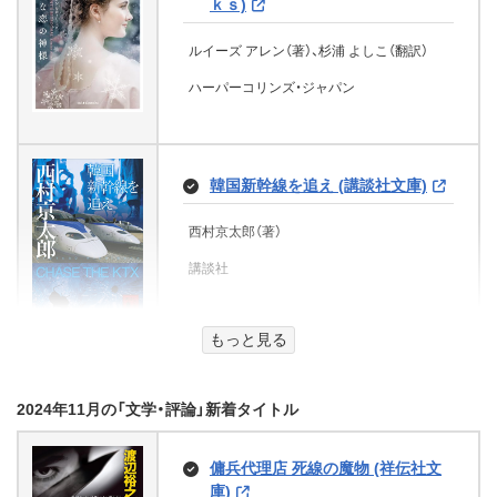
KADOKAWA
ｋｓ)
KADOKAWA
小田嶋隆と対話する
山本周五郎（著）
グーテンベルク２１
宝島社
らぶすてっぷ(1) (魔法のiらんど文
講談社
児童精神科医二十五年目のエッセ
学研プラス
ときめき☆ダイアリー！（１） 「好
庫)
ルイーズ アレン（著）、杉浦 よしこ（翻訳）
茶聖【電子特典付】 (コルク)
新潮社
イ
悪役令嬢は嫌なので、医務室助手に
内田樹（著）
きな人」なんて、覚えてません！ (角
なりました。1 (プティルブックス)
惑いの結婚指輪 (ハーレクイン・プ
あやかし万華鏡 佐香と奇妙なお
ハーパーコリンズ・ジャパン
川つばさ文庫)
男の子の遊べるおりがみ153
イースト・プレス
あしなが（著）
伊東潤（著）
怪異探偵の喰加味さんは悪意しか
秋谷 進（著）
レゼンツ作家シリーズ別冊)
客たち (富士見L文庫)
岡本かの子名作集
天才株トレーダー・二礼茜 ブラッ
電車で行こう！ 新幹線を追いかけ
食べない (富士見L文庫)
小説神楽坂
KADOKAWA
コルク
文芸社
ク・ヴィーナス (宝島社文庫)
佐織 えり（著）、夕陽 みか（著）
新宮文明（著）
ろ (集英社みらい文庫)
ゆめはこ
花煉（著）、東由宇（イラスト）
キム ローレンス（著）、青海まこ（翻訳）
花川戸菖蒲（著）、石据 カチル（イラスト）
岡本かの子（著）
半田 畔（著）、スオウ（イラスト）
ほそや まこと（著）
KADOKAWA
西東社
韓国新幹線を追え (講談社文庫)
ハーパーコリンズ・ジャパン
城山真一（著）
ハーレクイン
ガールズ・スクール
KADOKAWA
豊田巧（著）、裕龍ながれ
山田 貴之（著）
グーテンベルク２１
KADOKAWA
文芸社
宝島社
パーソナルスタイリストは私の天
ゆめたんのぐっすりまほうとだい
集英社
文芸社
あまく危険な香り 百合短編小説集
西村京太郎（著）
いがしん（著）
職 人生のグラデーションが活き
ぼうけん
(BLIC-Novels)
講談社
熱砂の烙印 (ハーレクイン・イマー
金の華 銀の龍(2) (魔法のiらんど文
文芸社
る仕事
死亡フラグが立ちました！ (宝島社
黄金の十三
住職の妻 (二見文庫)
みにくい小鳥の婚約【電子特典付
ジュ)
庫)
たかい よしかず（著）、西野 精治（監修）
月の砂漠の略奪花嫁 (講談社X文庫)
盗作・高校殺人事件 ポテトとスー
文庫)
雪平かのん（著）
き】 (富士見L文庫)
横浜赤い靴殺人事件
筒井 智代（著）
書物袋
みんなみんな
パー (創元推理文庫)
ハワード・ヘイクラフト（編集）、宇野利泰他
睦月 影郎（著）
主婦の友社
クロスフォリオ出版
もっと見る
オリヴィア・ゲイツ（著）、青山梢（翻訳）
ときおう 慧実（著）
七尾与史（著）
（翻訳）
propus
水守 糸子（著）、マトリ（イラスト）
石川 真介（著）
異世界温泉郷 あやかし湯屋の嫁
落日の鷹 (講談社文庫)
二見書房
サマセット・モーム（著）、増野正衛（翻訳）
貴嶋啓（著）、池上紗京（イラスト）
さかた じゅんこ（著）
辻 真先（著）
ハーパーコリンズ・ジャパン
KADOKAWA
宝島社
グーテンベルク２１
御寮 (集英社オレンジ文庫)
KADOKAWA
アドレナライズ
グーテンベルク２１
講談社
文芸社
2024年11月の「文学・評論」新着タイトル
東京創元社
滝口康彦（著）
呪街 警視庁異能処理班ミカヅチ
紫式部と源氏物語の謎55 (PHP文
高山ちあき（著）、細居美恵子
やっぱり、このゴミは収集できませ
講談社
(講談社タイガ)
庫)
偽りの君と、十四日間の恋をした
傭兵代理店 死線の魔物 (祥伝社文
平安あや解き草紙 ～その姫、後宮
ひとり旅日和 運開き！ (角川文庫)
集英社
ん ～ゴミ清掃員がやばい現場で考
読楽2024年12月号
日本妖怪艶物語 私の愛した酒呑童
ビアス怪異譚２ 幽霊
庫)
男がゆく
にて天職を知る～ (集英社オレンジ
えたこと～