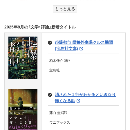
メルプランニング（著）、甲斐望（著）、入澤宣
サンサンキッズ サンサンのだいぼ
幸（著）、高橋みか（著）、鶴川たくじ（著）、澤口
もっと見る
うけん
私の魔法使い 虐げられた少女は
たまみ（著）、三田大樹（監修）
かばん かばん わたしのかばん
そうなんだ！日本の歴史のお話 古
美しき王弟殿下に見初められる (メ
川崎警察 下流域 (徳間文庫)
学研プラス
つかまい子（著）、ちゅーん。（イラスト）、
代～室町時代編 (よみとく10分)
ディアワークス文庫)
やまだ まこ（著）
2025年8月の「文学・評論」新着タイトル
aquwa（監修）
香納諒一（著）
東城太郎（著）、大石学（監修）
中村 くらら（著）
文芸社
白夜書房
徳間書店
起爆都市 県警外事課クルス機関
Gakken
KADOKAWA
百番様の花嫁御寮 神在片恋祈譚
(宝島社文庫)
(集英社オレンジ文庫)
ムッシュ・ジャポネ
柏木伸介（著）
春はもうすぐ (PHPとっておきのど
東堂燦（著）、白谷ゆう（イラスト）
カミナリくんのお天気予報！ お天
うわ)
ヴィーナスの目覚め (ハーレクイ
お人好しは、未来への先行投資
宝島社
気男子の登場で大さわぎ！？ (野い
佐野 広実（著）
集英社
ン・プレゼンツ作家シリーズ別冊)
ちごジュニア文庫)
瀬尾 七重（著）、ふりや かよこ（イラスト）
寿太郎（著）
アドレナライズ
あかね真凛（著）、あん豆（イラスト）
PHP研究所
文芸社
ジュリア ジェイムズ（著）、中村美穂（翻訳）
消された１行がわかるといきなり
帰郷～三世代警察医物語～ (光文社
スターツ出版
怖くなる話
ハーパーコリンズ・ジャパン
文庫)
あなたが恋を見つける場所 (角川文
庫)
藤白 圭（著）
Sweettime Lesson[上] (魔法のiら
新装版 君の名残を 下 (宝島社文庫)
新津 きよみ（著）
んど文庫)
ワニブックス
華仙公主夜話 三 その麗人、後宮
梅田 みか（著）
光文社
毒恋 ～毒もすぎれば恋となる
の禍を祓う (富士見L文庫)