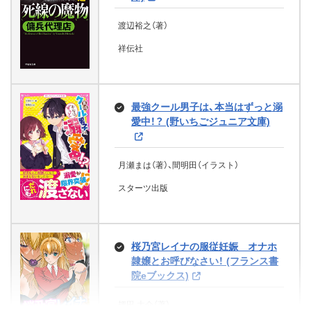
女が殺意を抱くとき (徳間文庫)
内藤了（著）
掲載禁止（新潮文庫） 禁止シリーズ
心に問うこと 知と愛に生きる16章
京都 季節を楽しむ暮らしごと 365
古川 順弘（著）
子 (ディープラブ文庫)
文庫)
日
門田泰明（著）、坂井希久子（著）、サメマチオ
櫻 いいよ（著）、mocha（イラスト）
講談社
アンブローズ・ビアス（著）、飯島淳秀（翻訳）
PHP研究所
渡辺裕之（著）
浅野 眞次（著）
秋川 滝美（著）
夢幻地獄四十八景 (講談社文庫)
マシンガンズ滝沢秀一（著）
藤田宜永（著）
（著）、谷瑞恵（著）、花村萬月（著）、矢月秀作
蒼井京（著）、水谷玉緒（著）
小田菜摘（著）、シライシユウコ
望湖荘の殺人 (光文社文庫)
KADOKAWA
長江俊和（著）
紀野 一義（著）
smile editors（編集）
グーテンベルク２１
（著）、夢枕獏（著）、吉田篤弘（著）
祥伝社
文芸社
KADOKAWA
白夜書房
徳間書店
フォーセット
都筑道夫（著）
集英社
新潮社
佼成出版社
主婦と生活社
徳間書店
折原 一（著）
講談社
茶聖(下) (コルク)
ちょっと一杯のはずだったのに (宝
光文社
島社文庫)
魔王の食卓 かぼちゃとひき肉の
ポンダー家殺人事件
最強クール男子は、本当はずっと溺
若狭小浜殺人紀行
DOUBLES!! ―ダブルス― 4th Set
やっとかめ探偵団とゴミ袋の死体
グッド・バイ
伊東潤（著）
超能力パニック
パイと約束の旅 (富士見L文庫)
愛中！？ (野いちごジュニア文庫)
ルテアの葬列
(メディアワークス文庫)
(祥伝社文庫)
みんなが知りたい！ 日本の神さま
ケモノガミ 俺様な獣神様に嫁入
痴女装あおいのイキすぎた夏休み
乙女を愛した悪魔 公爵家に生まれ
志駕晃（著）
コルク
ユードラ・ウェルティー（著）、ソーントン不
石川 真介（著）
奈落 (講談社文庫)
太宰治（著）
と神社 神話の世界と身近な聖地の
りさせられました【電子特別版】
(BLIC-Novels)
て Ⅰ (ハーレクイン・ヒストリカ
高井 信（著）
白野 大兎（著）、スコッティ（イラスト）
破直子（翻訳）
宝島社
ひより（著）、汐日（イラスト）
彼女たちの事情 決定版 (光文社文
天沢 夏月（著）
清水義範（著）
ひみつがわかる
(ジュエル文庫)
ル・スペシャル)
アドレナライズ
グーテンベルク２１
月瀬まは（著）、間明田（イラスト）
アドレナライズ
庫)
小杉健治（著）
KADOKAWA
雨乃アリア（著）
グーテンベルク２１
パブリッシングリンク
KADOKAWA
祥伝社
「日本の神さまと神社」編集室（著）
百門 一新（著）、壱也（イラスト）
クリスティン メリル（著）、大谷真理子（編
スターツ出版
講談社
王になろうとした男（文庫版） (コ
クロスフォリオ出版
新津 きよみ（著）
集）、大谷 真理子（翻訳）
ルク)
メイツ出版
KADOKAWA
琥珀色の騎士は聖女の左手に愛を
陽だまり古書店
光文社
三つの物語
誓う (角川文庫)
ハーパーコリンズ・ジャパン
愛の取り引き (ハーレクイン・プレ
天使の誘惑 (ハーレクイン・ロマン
マビノギオン
学研まんが人物日本史 卑弥呼 ま
辺境領主令嬢の白い結婚 (メディア
軍神の花嫁 Another Side 騎士の
伊東潤（著）
ゼンツ作家シリーズ別冊)
ス)
桜乃宮レイナの服従妊娠 オナホ
渡邊 悠（著）
ぼろしの女王
ワークス文庫)
想い 侍女の願い 上 (メディアワー
ふじこさん (講談社文庫)
ギュスターヴ・フローベール（著）、太田浩一
かわいい花 (学研の図鑑LIVE petit)
笹井 風琉（著）、壱子みるく亭（イラスト）
コルク
シャーロット・ゲスト（著）、北村太郎（翻訳）
隷嬢とお呼びなさい！ (フランス書
クス文庫)
（翻訳）
密室黄金時代の殺人 雪の館と六つ
虫歯治療 (e-NOVELS)
マドレイン・カー（著）、東山竜子（翻訳）
文芸社
ジャクリーン・バード（著）、柊羊子（翻訳）
院eブックス)
KADOKAWA
ムロタニツネ象（イラスト）、樋口清之（編集）
無敵浪人 徳川京四郎【五】天下御免
藍野 ナナカ（著）
大島真寿美（著）
のトリック (宝島社文庫)
かってに頭がよくなる まちがい
グーテンベルク２１
グーテンベルク２１
ハーレクイン
の妖刀殺法 (コスミック時代文庫)
水芙蓉（著）
ハーパーコリンズ・ジャパン
北野勇作（著）
さがし
小池安比古（監修）
学研プラス
KADOKAWA
講談社
翅田 大介（著）
鴨崎暖炉（著）