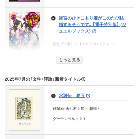
ツムギ（著）、Ｂａｂｙ Ｊａｍ（イラスト）
～ 上 (角川文庫)
浅倉卓弥（著）
KADOKAWA
喜咲冬子（著）、上條ロロ（イラスト）
KADOKAWA
宝島社
牧野 圭祐（著）
後宮のひきこもり姫がこのたび結
春画 (集英社文庫)
KADOKAWA
婚するそうです。【電子特別版】 (ジ
KADOKAWA
かれん (角川文庫)
ュエルブックス)
椎名誠（著）
漫画家しながらツアーナースして
ばちあたり
安達 千夏（著）
藍杜 雫（著）、ＳＨＡＢＯＮ（イラスト）
集英社
います。 １ (集英社ノンフィクシ
木挽町のあだ討ち（新潮文庫）
ョン)
幕末蒼雲録 (角川文庫)
山本周五郎（著）
KADOKAWA
KADOKAWA
もっと見る
永井紗耶子（著）
オリオンブックス
明（著）
新美 健（著）
花園の迷宮
新潮社
集英社
KADOKAWA
2025年7月の「文学・評論」新着タイトル①
鈴音～灯の街に舞う少女～
不機嫌な騎士様と臆病な私が婚約
山崎 洋子（著）
解消をかけて強制的に歩み寄って
エラリー・クイーンの新冒険
棟方 恒介（著）
みた結果 (eロマンスロイヤル)
アドレナライズ
水滸伝 巻五
犯罪共鳴 壊兎2 兎の信奉者 (富士
My Treasure[下] (魔法のiらんど文
美幸 (角川文庫)
エラリー・クイーン（著）、井上勇（翻訳）
ごきげんビジネス出版
見L文庫)
星見 うさぎ（著）、なおやみか（イラスト）
庫)
施耐庵（著）、村上知行（翻訳）
グーテンベルク２１
鈴木 おさむ（著）
KADOKAWA
北山 大詩（著）、清原 紘（イラスト）
グーテンベルク２１
星の見える家 (光文社文庫)
心愛（著）
KADOKAWA
KADOKAWA
オーパーツ 死を招く至宝 (宝島社
KADOKAWA
新津 きよみ（著）
文庫)