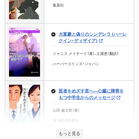
八神 淳一（著）
アドレナライズ
光文社
由> (魔法のiらんど)
てみた (講談社＋α文庫)
KADOKAWA
雨宮 いろり（著）
集英社
KADOKAWA
中薗英助（著）
二見書房
いつも運のいい人１００の習
高井 信（著）
わたしの修業時代
KADOKAWA
AKuBiy（著）
吉本由美（著）
慣 宇宙とシンクロすると「いい
講談社
アドレナライズ
誰？ (徳間文庫)
こと」が雪崩れ込む！ (王様文庫)
KADOKAWA
講談社
シドニー・ガブリエル・コレット（著）、工藤庸
瑠璃色の琥珀
背徳のペルソナ 御曹司は焦がれる
追放聖女はシンデレラ オレ様魔
大富豪と偽りのシンデレラ (ハーレ
子（翻訳）
くろねこカフェのおやつ 泣きた
ほど乙女を愛す (蜜愛セレナーデ文
父「八雲」を憶う 小泉一雄集 (古典
明野照葉（著）
王に溺愛されて幸せです【電子特別
大木 ゆきの（著）
クイン・ディザイア)
い夜のマロングラッセ (角川文庫)
現代語訳 平家物語 合本版
澤 我二（著）
庫)
名作文庫)
版】 (ジュエルブックス)
グーテンベルク２１
ひまわりが咲く頃、君と最後の恋を
徳間書店
三笠書房
曠野
文芸社
した (野いちごジュニア文庫)
帝都の鬼は永遠を契る (角川文庫)
今からはじめる恋のLesson 恋愛
ジャニス メイナード（著）、土屋恵（翻訳）
尾崎士郎（著）、こひやまあきひこ（イラスト）
未青藍（著）、逆月酒乱（著）
小泉一雄（著）、古典名作文庫編集部（編集）
宇佐川ゆかり（著）、吉崎 ヤスミ（イラスト）
AtoZ (角川文庫)
高橋 由太（著）、げみ（著）
小川未明（著）
ハーパーコリンズ・ジャパン
オリオンブックス
汐月うた（著）、福きつね（イラスト）
A-KAGURA編集部
千歳出版
KADOKAWA
ボクの彼女は発達障害 障害者カッ
KADOKAWA
オリオンブックス
卯月 みか（著）、桜花 舞（イラスト）
小さな恋のものがたり スケッチ
梅田 みか（著）
うたかた絵巻 (祥伝社文庫)
スターツ出版
プルドタバタ日記編
歯軋り 楕円と四角形
集 チッチのひとりごと
KADOKAWA
KADOKAWA
睦月影郎（著）
くらげ（著）、寺島ヒロ（イラスト）、梅永雄二
誘惑の桃尻 さわっていいのよ (二
医者をめざす君へ―心臓に障害を
御田 観月（著）
弁護士サマンサ・ブリンクマン 宿
タイム・ジャンパーズ 1冒険はある
みつはしちかこ（著）
飯野文彦劇場 まつりの準備 (e-
（監修）
もしも彼が愛してくれて (魔法のi
見文庫)
もつ中学生からのメッセージ
祥伝社
渇愛契り (TL◆蜜姫文庫チュチュ)
命の法廷（上） (扶桑社ＢＯＯＫＳ
日、とつぜんに。
NOVELS)
文芸社
学研まんが人物日本史 聖武天皇
学研プラス
らんど文庫)
ミステリー)
Gakken
大仏にこめたいのり
視線から始まる (角川文庫)
修羅の都
橘 真児（著）
山田 倫太郎（著）
ウェンディ・マス（著）、よん（イラスト）、那須
飯野文彦（著）
繭（著）
綾瀬麻結（著）、南香かをり（著）
マーシャ・クラーク（著）、高山 祥子（翻訳）
田淳（翻訳）
二見書房
東洋経済新報社
ムロタニツネ象（イラスト）、樋口清之（編集）
クレハ（著）、ボダックス（イラスト）
伊東潤（著）
e-NOVELS
「紫の女」殺人事件 (徳間文庫)
KADOKAWA
死刑、廃止せず
ハーパーコリンズ・ジャパン
扶桑社
ポー／怪奇傑作集「アッシャー家の
文響社
学研プラス
KADOKAWA
死の治療椅子
コルク
もっと見る
崩壊」
内田康夫（著）