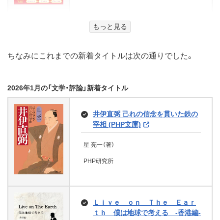
もっと見る
風の行方（下） (集英社文庫)
佐藤愛子（著）
ちなみにこれまでの新着タイトルは次の通りでした。
集英社
2026年1月の「文学・評論」新着タイトル
お葉の医心帖 きずなの百合 (角川
井伊直弼 己れの信念を貫いた鉄の
文庫)
宰相 (PHP文庫)
有馬 美季子（著）
星 亮一（著）
KADOKAWA
PHP研究所
これが佐藤愛子だ １ (集英社文
Ｌｉｖｅ ｏｎ Ｔｈｅ Ｅａｒ
庫)
ｔｈ 僕は地球で考える -香港編-