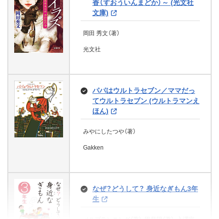
香（すおういんまどか）～ (光文社
なぜ？どうして？科学のお話５年生
文芸社
葉月 奏太（著）
三笠書房
文庫)
(よみとく１０分)
堀川アサコ（著）
二見書房
岡田 秀文（著）
徳間書店
大山光晴
光文社
With a Princess…×××[下] (魔法の
学研プラス
みんなが知りたい！ サンゴのすべ
iらんど文庫)
て きれいな色や形の魅力から海中
新こちらパーティー編集部っ！ ひ
での働きまでよくわかる
あやかし兄弟と桜の事件簿 (富士見
よっこ編集長ふたたび！
ココア（著）
L文庫)
パパはウルトラセブン／ママだっ
かけがえのないモノ
増田直記（監修）
KADOKAWA
深海 ゆずは（著）、榎木 りか（著）
てウルトラセブン (ウルトラマンえ
妃川 螢（著）、ｌｏｕｎｄｒａｗ（イラスト）
メイツ出版
ほん)
ビビ（著）
KADOKAWA
KADOKAWA
文芸社
みやにしたつや（著）
はがきの名文コンクール 第６回
Gakken
優秀作品集
MAPPLEアーカイブズ 昭和・平成
大江戸神龍伝バサラ！ （２）龍、囚
都市地図 千代田区
伝説の恋人 珠玉の名作本棚 (ハー
われり。 (角川つばさ文庫)
はがきの名文コンクール実行委員会（著）
彼が泣いた夜 (角川文庫)
レクイン文庫)
昭文社（著）
NHK出版
楠木 誠一郎（著）、裕龍 ながれ（著）
なぜ？どうして？ 身近なぎもん3年
内田 春菊（著）
リン グレアム（著）、山田 理香（翻訳）
昭文社
生
KADOKAWA
KADOKAWA
ハーパーコリンズ・ジャパン