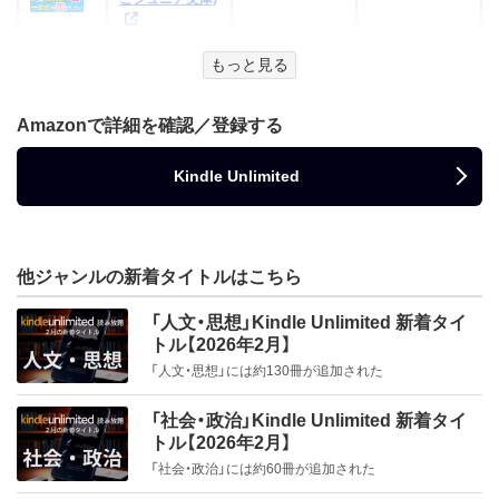
純情可憐乙女センコー！[上] 純情可
ももしろ（著）
集英社
庫)
婦をすることになりました（１） (e
プレイした覚え
島社文庫)
なるのるな（著）、
講談社
宝島社
KADOKAWA
マリ×トラ事件ファイル（１） 届い
庫)
PHP研究所
憐乙女センコー! (魔法のiらんど文
もないゲーム的
ｐｕｐｐｓ（イラ
KADOKAWA
ロマンスロイヤル)
KADOKAWA
修学旅行で一軍女子たちとハーレ
た依頼はラブレター！？ (ポプラキ
新版 超ビジュアル！歴史人物伝
ダルタニャン物語２ 妖婦ミレディ
な世界に迷い込
スト）
庫)
貴嶋啓（著）、くまの柚子（イラスト）
湊祥（著）
老いと寿のはざ
森望（著）
ディスカヴァー・
もっと見る
ムを作りました (フランス書院eブ
ミノベル)
んだら (Kラノベ
豊臣秀吉
野月よひら（著）、アルセチカ（イラスト）
ーの秘密
如月 美樹（著）、蔦森 えん（イラスト）
まで ―人生百年
トゥエンティワ
賢者の占術―殺しの相性
秀吉 秘峰の陰謀 (祥伝社文庫)
ブックス)
ックス)
講談社
宝島社
杏如（著）
それで、ご家族は
の健やかを考え
ン
スターツ出版
(Timebook Town)
人華の園 那須は独立国だった
誘惑街の女たち (講談社文庫)
花井有人（著）、葛西尚（イラスト）
KADOKAWA
マンガジュニア名作シリーズ 三
矢部健太郎（監修）
アレクサンドル・デュマ（著）、鈴木力衛（翻
るヒント― (デ
ポイズン・リバー 異形の棲む湿地
Amazonで詳細を確認／登録する
みあ10才・ひみ
恵美須しめじ
ブリック出版
警視庁アウトサイダー The
KADOKAWA
長尾誠夫（著）
原野 イアン（著）
銃士
ィスカヴァー
訳）
小林 弁（著）
帯 (宝島社文庫)
つのプリンセス
（著）
ポプラ社
西東社
笹倉明（著）
second act 3 (角川文庫)
益子 勲（著）
阿部牧郎（著）
ebook選書)
～オーロラ色の
祥伝社
フランス書院
Kindle Unlimited
グーテンベルク２１
文芸社
義妹にちょっかいは無用にて ： 1
小学館の図鑑NEO〔新版〕恐竜
留守ｋｅｙ（青山敬典・舩渡正展）（イラス
招待状～ みあは
阿賀野たかし（著）
パブリッシングリンク
文芸社
講談社
裏切られた純愛 (ハーレクイン文
乱丸 下〈新装
宮本昌孝（著）
徳間書店
加藤 実秋（著）
(双葉文庫)
猛毒生物を捕獲せよ！ (サバイバル
ひみつのプリン
ト）、アレクサンドル・デュマ
版〉 (徳間文庫)
庫)
異人館画廊 贋作師とまぼろしの
セス (BLIC-
宝島社
ゲームブックシリーズ)
冨田幸光（著・監修）
KADOKAWA
高い代償 (ハーレクイン文庫)
家
学研プラス
Novels)
絵 (集英社オレンジ文庫)
馳月基矢（著）
25%の恋 (魔法のiらんど文庫)
文庫版 ８年越しの花嫁 キミの
小学館
アン メイジャー（著）、柳まゆこ（編集）、柳 ま
魔界ハンター（２） 切り裂き魔降
神獣奇譚 (竹書房怪談文庫)
他ジャンルの新着タイトルはこちら
こざきゆう（著）
人違いは恋の始まり (ハーレクイ
帰ってきたおとうさんはウルトラ
ともだち刑 (講談社文庫)
スープ屋しずく
目が覚めたなら
友井羊（著）
宝島社
サラ クレイヴン（著）、飯田 冊子（翻訳）
双葉社
左右々衛門（著）
ゆこ（翻訳）
臨
谷瑞恵（著）、詩縞つぐこ
小学校6年間の
樋口万太郎
コスミック出版
の謎解き朝ごは
ン・ロマンス)
マン (ウルトラマンえほん)
葉月星夜（著）
学研プラス
「人文・思想」Kindle Unlimited 新着タイ
戸神重明（著）
お葉の医心帖 わかれの冬牡丹 (角
算数が丸ごとわ
ハーパーコリンズ・ジャパン
ん (宝島社文庫)
文芸社
ハーパーコリンズ・ジャパン
学校の怖い話 (竹書房怪談文庫)
集英社
雨宮処凛（著）
中原尚史・麻衣（著）
楽園のこちら側
友成 純一（著）
トル【2026年2月】
かる本
川文庫)
KADOKAWA
キム・ローレンス（著）、中野かれん（翻訳）
みやにしたつや（著）
竹書房
みんなが知りたい！ 骨のすべて ホ
「人文・思想」には約130冊が追加された
講談社
主婦の友社
アドレナライズ
黒木あるじ（著）、ほか（著）
読楽2025年2月号
ネからわかる生きものたちの進化
Ｆ・スコット・フィッツジェラルド（著）、高村
愛国商売 (小学
古谷経衡（著）
小学館
有馬 美季子（著）
ハーパーコリンズ・ジャパン
Gakken
映画 すみっコぐ
サンエックス、角
KADOKAWA
子殺し (e-NOVELS)
と生態
勝治（翻訳）
館文庫)
竹書房
「社会・政治」Kindle Unlimited 新着タイ
二百十日／野分
MAPPLEアーカイブズ 昭和・平成
再会は復讐のはじまり (ハーレクイ
らし ツギハギ
江戸三国志
田 貴志（ヨーロ
KADOKAWA
門田泰明（著）、坂井希久子（著）、サメマチオ
トル【2026年2月】
傾国伝――島原の乱が明国滅亡を
都市地図 港区
ン・ロマンス)
工場のふしぎな
グーテンベルク２１
ッパ企画）、芳野
キャラぱふぇブックス すみっコ
（著）、谷瑞恵（著）、東川篤哉（著）、水村舟
近藤史恵（著）
えぞホネ団Sapporo（監修）
呼んだ (祥伝社文庫)
俺はバイクと放課後に 走り納め
彼氏はアンドロイドバスター
コ (角川つばさ
夏目漱石（著）
詩子
「社会・政治」には約60冊が追加された
エッチすぎる悪役令嬢が選んだ新
吉川英治（著）
ぐらし もっと占い
（著）、矢月秀作（著）、夢枕獏（著）、吉田篤弘
花食む国の乙女
文庫)
カーテンコール
川原湯温泉 (徳間文庫)
e-NOVELS
昭文社（著）
メイツ出版
アビー・グリーン（著）、小池桂（翻訳）
婚約者が白豚王子の俺とか本気で
追読人間臨終図
山田風太郎（著）、
徳間書店