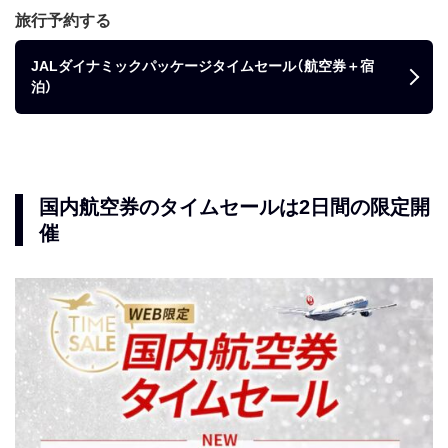
（木）
月13日
旅行予約する
8月27日（水）〜9月10日
2025年8月28日〜2026年8
JALダイナミックパッケージタイムセール（航空券＋宿
（水）
月12日
泊）
7月25日（金）～8月7日（木）
2025年7月26日〜2026年7
月12日
7月1日（火）〜7月14日（月）
2025年6月4日〜2026年5
月17日
国内航空券のタイムセールは2日間の限定開
6月3日（火）〜6月16日（月）
2025年5月9日〜2026年4
月26日
催
5月8日（木）〜5月20日（火）
2025年4月4日〜2026年3
月8日
4月3日（木）〜4月17日（木）
2025年2月28日～2026年2
月8日
2月27日（木）〜3月16日
2025年1月31日〜2026年1
（日）
月20日
1月6日（月）〜1月17日（金）
2025年1月7日〜2025年12
月31日