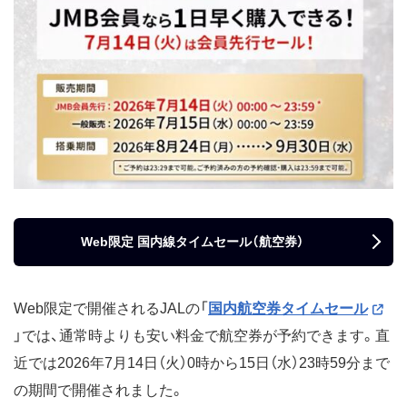
2024年
11月22日（金）〜12月3日
2024年11月23日〜2025年
（火）
11月20日
10月31日（木）〜11月10日
2024年11月1日〜2025年
（日）
10月20日
10月1日（火）〜10月15日
2024年10月2日〜2025年9
（火）
月20日
8月20日（火）〜9月13日
2024年8月31日〜2025年8
（金）
月20日
7月26日（金）〜8月8日（木）
2024年7月27日〜2025年7
Web限定 国内線タイムセール（航空券）
月20日
6月4日（火）〜6月17日（月）
2024年5月5日〜2025年5
月31日
Web限定で開催されるJALの「
国内航空券タイムセール
5月7日（火）〜5月20日（月）
2024年5月8日〜2025年4
」では、通常時よりも安い料金で航空券が予約できます。直
月30日
近では2026年7月14日（火）0時から15日（水）23時59分まで
4月9日（火）〜4月22日（月）
2024年4月10日〜2025年2
月28日
の期間で開催されました。