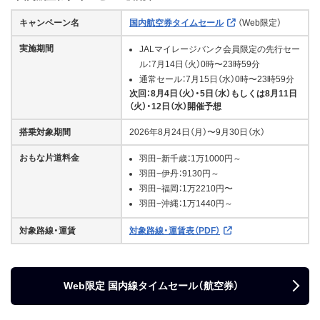
キャンペーン名
国内航空券タイムセール
（Web限定）
実施期間
JALマイレージバンク会員限定の先行セー
ル：7月14日（火）0時〜23時59分
通常セール：7月15日（水）0時〜23時59分
次回：8月4日（火）・5日（水）もしくは8月11日
（火）・12日（水）開催予想
搭乗対象期間
2026年8月24日（月）〜9月30日（水）
おもな片道料金
羽田−新千歳：1万1000円～
羽田−伊丹：9130円～
羽田−福岡：1万2210円〜
羽田−沖縄：1万1440円～
対象路線・運賃
対象路線・運賃表（PDF）
Web限定 国内線タイムセール（航空券）