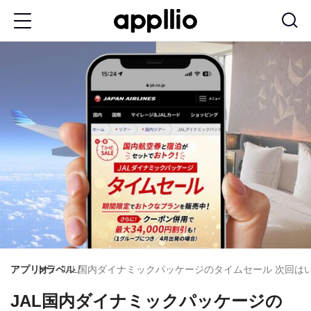
メ
イ
ン
コ
ン
テ
ン
ツ
に
移
動
アプリオ
トラベル
JAL国内ダイナミックパッケージのタイムセール 次回は
JAL国内ダイナミックパッケージの