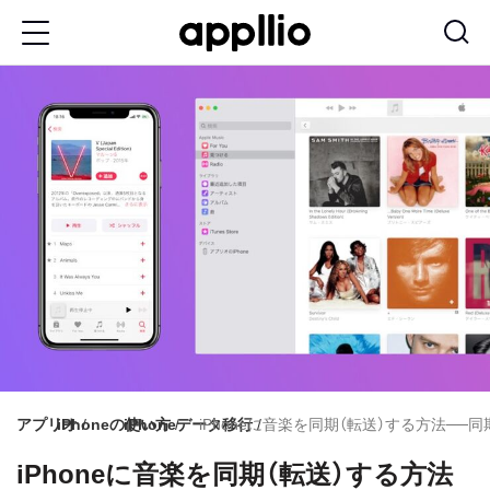
メ
イ
ン
コ
ン
テ
ン
ツ
に
移
動
アプリオ
iPhoneの使い方
iPhoneデータ移行
iPhoneに音楽を同期（転送）する方法──同
iPhoneに音楽を同期（転送）する方法