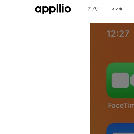
メ
アプリ
スマホ
イ
ン
コ
ン
テ
ン
ツ
に
移
動