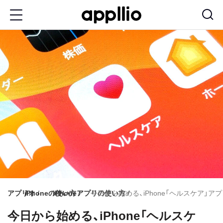
メ
イ
ン
コ
ン
テ
ン
ツ
に
移
動
アプリオ
iPhoneの使い方
iPhoneアプリの使い方
今日から始める、iPhone「ヘルスケア」
今日から始める、iPhone「ヘルスケ