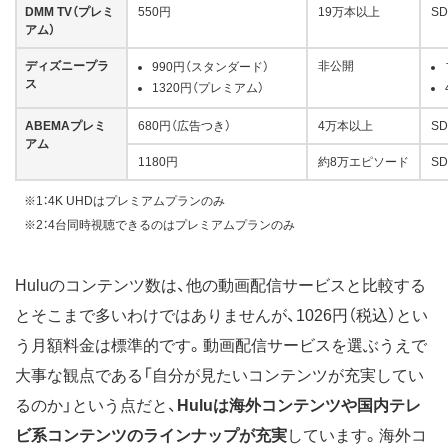
DMM TV（プレミ
550円
19万本以上
SD
アム）
ディズニープラ
非公開
990円（スタンダード）
ス
1320円（プレミアム）
ABEMAプレミ
680円（広告つき）
4万本以上
SD
アム
1180円
約8万エピソード
SD
※1：4K UHDはプレミアムプランのみ
※2：4台同時視聴できるのはプレミアムプランのみ
Huluのコンテンツ数は、他の動画配信サービスと比較する
とそこまで多いわけではありませんが、1026円（税込）とい
う月額料金は標準的です。動画配信サービスを選ぶうえで
大事な観点である「自分が見たいコンテンツが充実してい
るのか」という点だと、
Huluは海外コンテンツや国内テレ
ビ系コンテンツのラインナップが充実
しています。海外コ