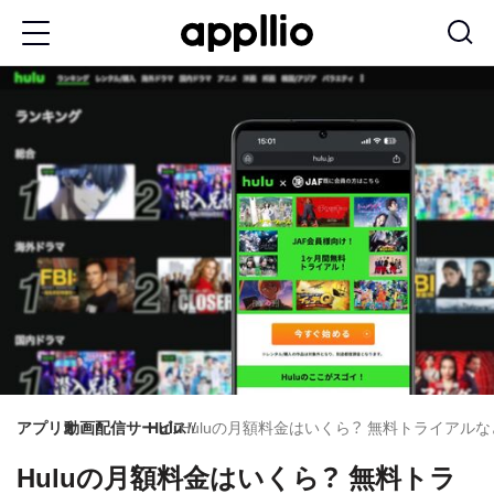
メ
イ
ン
コ
ン
テ
ン
ツ
に
移
動
アプリオ
動画配信サービス
Hulu
Huluの月額料金はいくら？ 無料トライア
Huluの月額料金はいくら？ 無料トラ