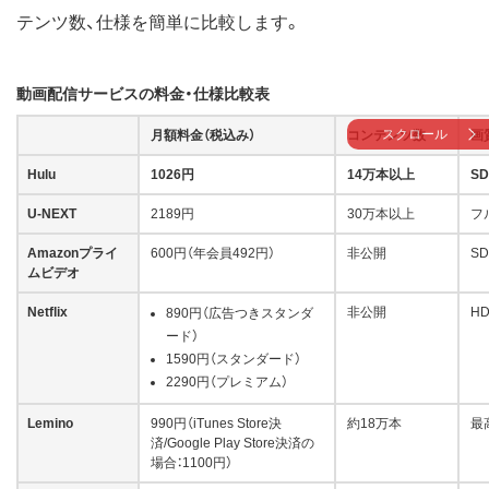
テンツ数、仕様を簡単に比較します。
動画配信サービスの料金・仕様比較表
スクロール
月額料金（税込み）
コンテンツ数
画
Hulu
1026円
14万本以上
SD
U-NEXT
2189円
30万本以上
フ
Amazonプライ
600円（年会員492円）
非公開
SD
ムビデオ
Netflix
非公開
HD
890円（広告つきスタンダ
ード）
1590円（スタンダード）
2290円（プレミアム）
Lemino
990円（iTunes Store決
約18万本
最
済/Google Play Store決済の
場合：1100円）