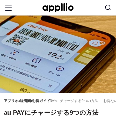
メ
イ
ン
コ
ン
テ
ン
ツ
に
移
動
アプリオ
au経済圏
auお得ガイド
au PAYにチャージする9つの方法──お得
au PAYにチャージする9つの方法──