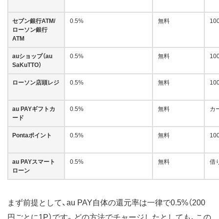
セブン銀行ATM/
0.5%
無料
10
ローソン銀行
ATM
auショップ（au
0.5%
無料
10
SaKuTTO）
ローソン店頭レジ
0.5%
無料
10
au PAYギフトカ
0.5%
無料
カ
ード
Pontaポイント
0.5%
無料
10
au PAYスマート
0.5%
無料
借
ローン
まず前提として、au PAY自体の還元率は一律で0.5%（200
円ごとに1P）です。どの方法でチャージしたとしても、この