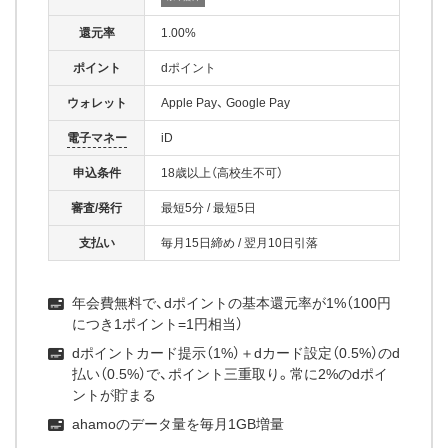
還元率
1.00%
ポイント
dポイント
ウォレット
Apple Pay
Google Pay
電子マネー
iD
申込条件
18歳以上（高校生不可）
審査/発行
最短5分
/
最短5日
支払い
毎月15日締め
/
翌月10日引落
年会費無料で、dポイントの基本還元率が1%（100円
につき1ポイント=1円相当）
dポイントカード提示（1%）＋dカード設定（0.5%）のd
払い（0.5%）で、ポイント三重取り。常に2%のdポイ
ントが貯まる
ahamoのデータ量を毎月1GB増量