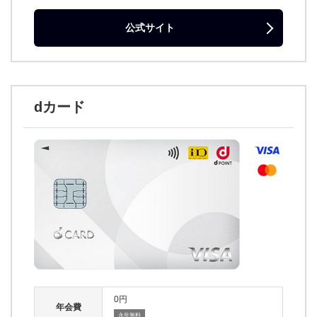
公式サイト
dカード
0
年会費
永年無料