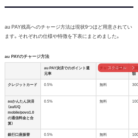
au PAY残高へのチャージ方法は現状9つほど用意されてい
ます。それぞれの仕様や特徴を下表にまとめました。
au PAYのチャージ方法
スクロール
au PAY決済でのポイント還
チャージ手数料
1
元率
額
クレジットカード
0.5%
無料
30
auかんたん決済
0.5%
無料
10
（au/UQ
mobile/povo1.0
の通信料金と合
算）
銀行口座振替
0.5%
無料
10