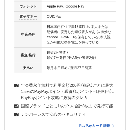
ウォレット
Apple Pay
Google Pay
電子マネー
QUICPay
日本国内在住で満18歳以上、本人または
配偶者に安定した継続収入がある、有効な
申込条件
Yahoo! JAPAN IDを保有している、本人認
証が可能な携帯電話を持っている
最短2分審査
/
審査/発行
最短7分発行（申込5分・審査2分）
支払い
毎月末日締め
/
翌月27日引落
年会費永年無料で利用金額200円（税込）ごとに最大
1.5%のPayPayポイント獲得（1ポイント=1円相当）。
PayPayポイント攻略に必携のクレカ
国際ブランドごとに1枚ずつ、合計3枚まで発行可能
ナンバーレスで安心のセキュリティ
PayPayカード 詳細