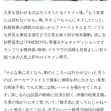
久実を惑わせるのはそうそうたるイケメン達。「もう友達
には戻れないかも。俺、今キューちゃんにキスしたい」と、
転校前夜の偶然の出会いからファーストキスまで、ソフト
な外見を裏切る強引さで久実を振り回す柿木園豹。演じる
杉野遥亮は『FINEBOYS』専属モデルオーディションでグ
ランプリを獲得後、映画、ドラマでの活躍も目覚ましい折り
紙つきの人気上昇中のイケメン男子。
「そんな風に泣くなら、豹のところへは行かせない」と言う
のは、ポーカーフェイスで滅多に感情を外に出さない美形
の和泉千隼。でも久実には熱いハートを覗かせてくれま
す。演じるのは話題の映画に出演が続く、俳優の松尾太陽。
久実の強がりにすぐ気づいて、「能天気に笑ってんじゃねー
よ」と抱きしめてくれる、女子のハート破壊力MAXの誠実