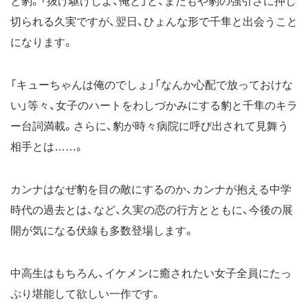
と豹。「抜け駆けしよ、俺と」と、またもや豹の強引さに押し
切られる久実ですが、翌日、ひょんな形で千隼と出会うこと
になります。
「キューちゃんは俺のでしょ」「なんか心配で放っておけな
い」等々、女子のハートをわしづかみにする豹と千隼のキラ
ー台詞満載。さらに、豹が時々病院に呼び出されて見舞う
相手とは……。
カンナはなぜ豹を目の敵にするのか、カンナが抱える中学
時代の過去とは、など、久実の恋の行方とともに、今後の展
開が気になる伏線も多数登場します。
中高生はもちろん、イケメンに癒されたい女子全員にたっ
ぷり堪能して欲しい一作です。