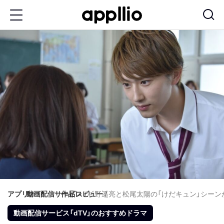
メ
イ
ン
コ
ン
テ
ン
ツ
に
移
動
アプリオ
動画配信サービス
作品レビュー
杉野遥亮と松尾太陽の「けだキュン」シーン
動画配信サービス「dTV」のおすすめドラマ