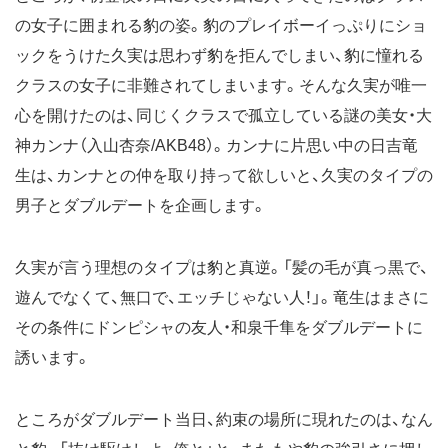
の女子に囲まれる豹の姿。豹のプレイボーイっぷりにショ
ックをうけた久実は思わず豹を拒んでしまい、豹に憧れる
クラスの女子に非難されてしまいます。そんな久実が唯一
心を開けたのは、同じくクラスで孤立している謎の美女・大
神カンナ（入山杏奈/AKB48）。カンナに片思い中の日吉竜
生は、カンナとの仲を取り持って欲しいと、久実のタイプの
男子とダブルデートを企画します。
久実が言う理想のタイプは豹と真逆。「髪の毛が真っ黒で、
遊んでなくて、無口で、エッチじゃない人！」。竜生はまさに
その条件にドンピシャの友人・和泉千隼をダブルデートに
誘います。
ところがダブルデート当日、約束の場所に現れたのは、なん