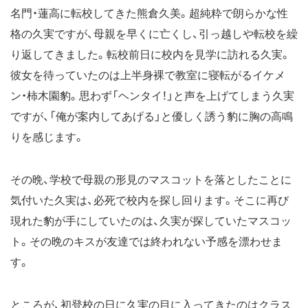
名門・蓮高に転校してきた熊倉久美。超純粋で朗らかな性
格の久実ですが、母親を早くに亡くし、引っ越しや転校を繰
り返してきました。転校前日に校内を見学に訪れる久実。
彼女を待っていたのは上半身裸で教室に寝転がるイケメ
ン・柿木園豹。思わず「ヘンタイ！」と声を上げてしまう久実
ですが、「俺が案内してあげる」と優しく誘う豹に胸の高鳴
りを感じます。
その晩、学校で母親の形見のマスコットを落としたことに
気付いた久実は、必死で校内を探し回ります。そこに再び
現れた豹が手にしていたのは、久実が探していたマスコッ
ト。その晩のキスが友達では終われない予感を漂わせま
す。
ところが、初登校の日に久実の目に入ってきたのはクラス