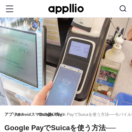
メ
イ
ン
コ
ン
テ
ン
ツ
に
移
動
アプリオ
Androidスマホの使い方
Google Pay
Google PayでSuicaを使う方法──モ
Google PayでSuicaを使う方法──