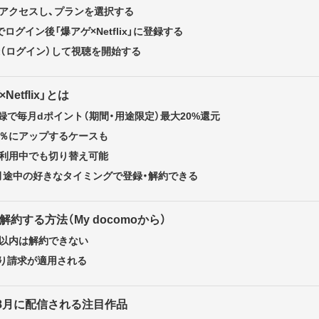
アクセスし、プランを選択する
ログイン後「爆アゲ×Netflix」に登録する
に登録（ログイン）して視聴を開始する
etflix」とは
録で毎月dポイント（期間・用途限定）最大20%還元
0％にアップするケースも
ixを利用中でも切り替え可能
月途中の好きなタイミングで登録・解約できる
xを解約する方法（My docomoから）
日以内は解約できない
り請求が適用される
26年8月に配信される注目作品