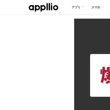
メ
アプリ
スマホ
イ
ン
コ
ン
テ
ン
ツ
に
移
動