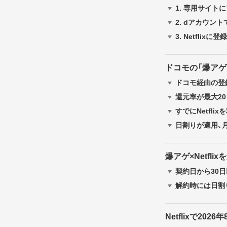
1.
専用サイトに
2.
dアカウントで
3.
Netflix
ドコモの「爆アゲ×N
ドコモ経由の登
還元率が最大2
すでにNetfl
日割りが適用、
爆アゲ×Netfli
契約日から30
解約時には日割
Netflixで20