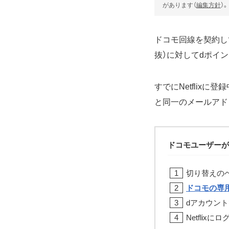
があります（
編集方針
）。
ドコモ回線を契約してい
抜）に対してdポイン
すでにNetflix
と同一のメールアド
ドコモユーザーが「
切り替えのベ
ドコモの専
dアカウントで
Netflix