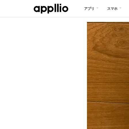
メ
アプリ
スマホ
イ
ン
コ
ン
テ
ン
ツ
に
移
動