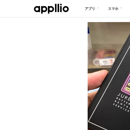
メ
アプリ
スマホ
イ
ン
コ
ン
テ
ン
ツ
に
移
動