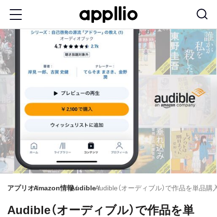
メ
イ
ン
コ
ン
テ
ン
ツ
に
移
動
アプリオ
Amazon情報
Audible
Audible（オーディブル）で作品を単品
Audible（オーディブル）で作品を単