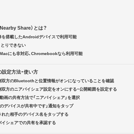
arby Share）とは？
.0以降を搭載したAndroidデバイスで利用可能
やりとりできない
CやMacにも非対応、Chromebookなら利用可能
の設定方法・使い方
側双方のBluetoothと位置情報がオンになっていることを確認
側双方のニアバイシェア設定をオンにする・公開範囲を設定する
・動画の共有方法で「ニアバイシェア」を選択
近のデバイスが共有中です」通知をタップ
された相手のデバイス名をタップする
バイシェアでの共有を承認する