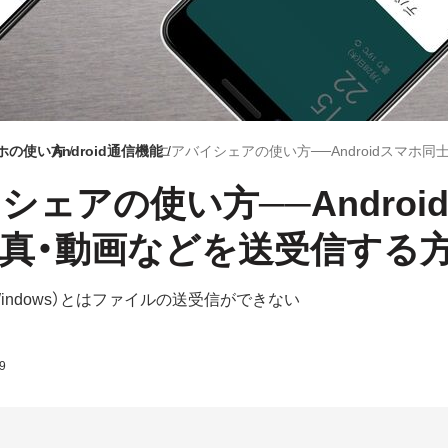
マホの使い方
Android通信機能
シェアの使い方──Androi
真・動画などを送受信する
c/Windows）とはファイルの送受信ができない
9