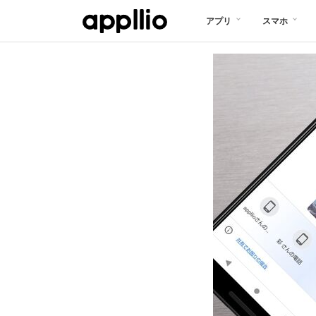
メ
アプリ
スマホ
イ
ン
コ
ン
テ
ン
ツ
に
移
動