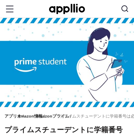
メ
イ
ン
コ
ン
テ
ン
ツ
に
移
動
アプリオ
Amazon情報
Amazonプライム
プライムスチューデントに学籍番号は必
プライムスチューデントに学籍番号