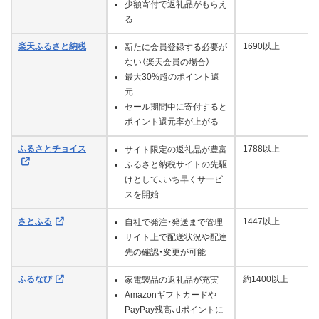
少額寄付で返礼品がもらえ
る
楽天ふるさと納税
1690以上
新たに会員登録する必要が
ない（楽天会員の場合）
最大30%超のポイント還
元
セール期間中に寄付すると
ポイント還元率が上がる
ふるさとチョイス
1788以上
サイト限定の返礼品が豊富
ふるさと納税サイトの先駆
けとして、いち早くサービ
スを開始
さとふる
1447以上
自社で発注・発送まで管理
サイト上で配送状況や配達
先の確認・変更が可能
ふるなび
約1400以上
家電製品の返礼品が充実
Amazonギフトカードや
PayPay残高、dポイントに