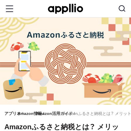
メ
イ
ン
コ
ン
テ
ン
ツ
に
移
動
アプリオ
Amazon情報
Amazon活用ガイド
Amazonふるさと納税とは？ メリ
Amazonふるさと納税とは？ メリッ