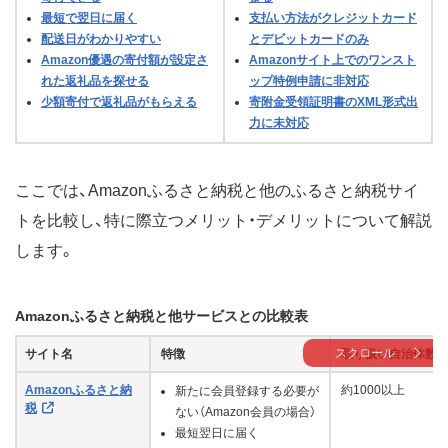
最短で翌日に届く
支払い方法がクレジットカード
配送日がわかりやすい
とデビットカードのみ
Amazon優遇の寄付額が設定さ
Amazonサイト上でのワンスト
れた返礼品を探せる
ップ特例申請に非対応
少額寄付で返礼品がもらえる
寄附金受領証明書のXML形式出
力に未対応
ここでは、Amazonふるさと納税と他のふるさと納税サイ
トを比較し、特に際立つメリット・デメリットについて解説
します。
Amazonふるさと納税と他サービスとの比較表
スクロール
サイト名
特徴
取り扱い自治体数
Amazonふるさと納
約1000以上
新たに会員登録する必要が
税
ない（Amazon会員の場合）
最短翌日に届く