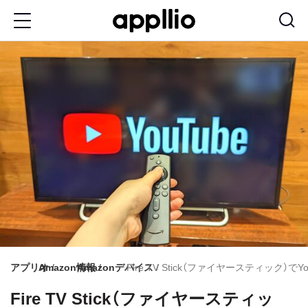
メ
イ
ン
コ
ン
テ
ン
ツ
に
移
動
アプリオ
Amazon情報
Amazonデバイス
Fire TV Stick（ファイヤースティック）
Fire TV Stick（ファイヤースティッ