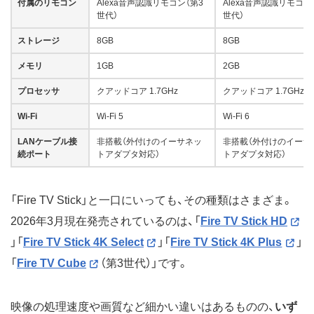
付属のリモコン
Alexa音声認識リモコン（第3
Alexa音声認識リモコン
世代）
世代）
ストレージ
8GB
8GB
メモリ
1GB
2GB
プロセッサ
クアッドコア 1.7GHz
クアッドコア 1.7GHz
Wi-Fi
Wi-Fi 5
Wi-Fi 6
LANケーブル接
非搭載（外付けのイーサネッ
非搭載（外付けのイーサ
続ポート
トアダプタ対応）
トアダプタ対応）
「Fire TV Stick」と一口にいっても、その種類はさまざま。
2026年3月現在発売されているのは、「
Fire TV Stick HD
」「
Fire TV Stick 4K Select
」「
Fire TV Stick 4K Plus
」
「
Fire TV Cube
（第3世代）」です。
映像の処理速度や画質など細かい違いはあるものの、
いず