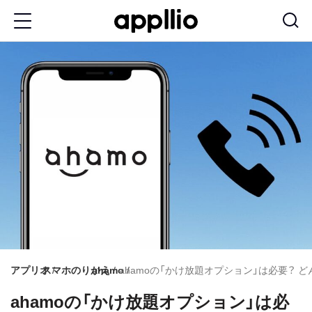
メ
イ
ン
コ
ン
テ
ン
ツ
に
移
動
アプリオ
スマホのりかえ
ahamo
ahamoの「かけ放題オプション」は必要？
ahamoの「かけ放題オプション」は必