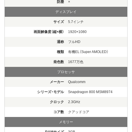
防塵
×
ディスプレイ
サイズ
5.7インチ
画面解像度（縦×横）
1920×1080
通称
フルHD
種類
有機EL（Super AMOLED）
発色数
1677万色
プロセッサ
メーカー
Qualcomm
シリーズ・モデル
Snapdragon 800 MSM8974
クロック
2.3GHz
コア数
クアッドコア
メモリー
RAMサイズ
3GB