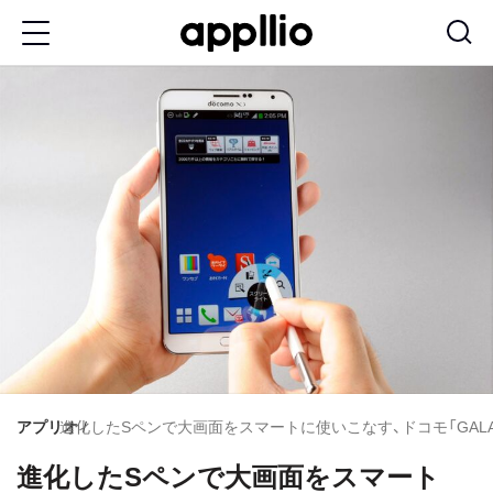
メ
イ
ン
コ
ン
テ
ン
ツ
に
移
動
アプリオ
進化したSペンで大画面をスマートに使いこなす、ドコモ「GALAXY 
進化したSペンで大画面をスマート