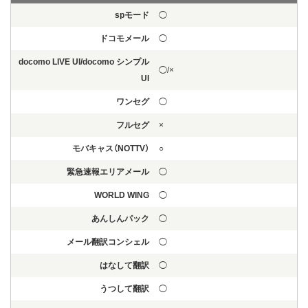
spモード
◯
ドコモメール
◯
docomo LIVE UI/docomo シンプル
◯/×
UI
ワンセグ
◯
フルセグ
×
モバキャス（NOTTV）
○
緊急速報エリアメール
◯
WORLD WING
◯
あんしんパック
◯
メール翻訳コンシェル
◯
はなして翻訳
◯
うつして翻訳
◯