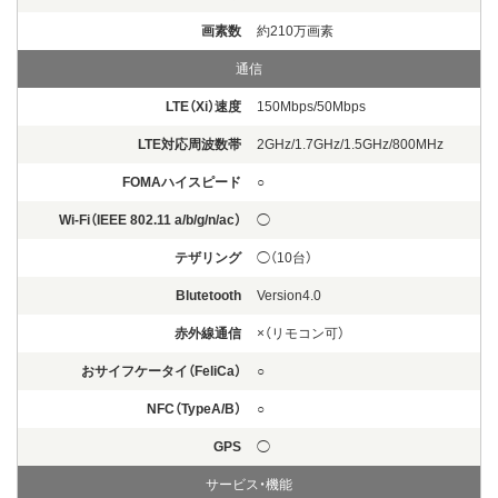
画素数
約210万画素
通信
LTE（Xi）速度
150Mbps/50Mbps
LTE対応周波数帯
2GHz/1.7GHz/1.5GHz/800MHz
FOMAハイスピード
○
Wi-Fi（IEEE 802.11 a/b/g/n/ac）
◯
テザリング
◯（10台）
Blutetooth
Version4.0
赤外線通信
×（リモコン可）
おサイフケータイ（FeliCa）
○
NFC（TypeA/B）
○
GPS
◯
サービス・機能