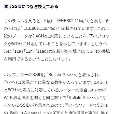
違うSSIDにつなぎ換えてみる
このラベルを見ると、上段に「IEEE802.11b/g/n」とあり、そ
の下には「IEEE802.11a/n/ac」と記載されています。この上
段のブロックが2.4GHzに対応していることを、下のブロッ
クが5GHzに対応していることを示しています。もしラベ
ルに「11a」「11n」「11ac」の記載がある場合は、5GHzの帯域
を利用できるということになります。
バッファローのSSIDは「Buffalo‐G‐××××」と表示され、
「××××」は製品ごとに異なる数字が入っています。2.4GHz
と5GHzの両方に対応しているルーターの場合、スマホの
Wi-Fi設定画面を開くと同じ数字で「Buffalo‐A-××××」にな
っているSSIDが表示されるので、同じパスワードで5GHz
の「Buffalo‐A-××××」につなぎ直すと通信速度が劇的に早く