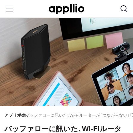
メ
イ
ン
コ
ン
テ
ン
ツ
に
移
動
アプリオ
特集
バッファローに訊いた、Wi-Fiルーターが「つながらない
バッファローに訊いた、Wi-Fiルータ