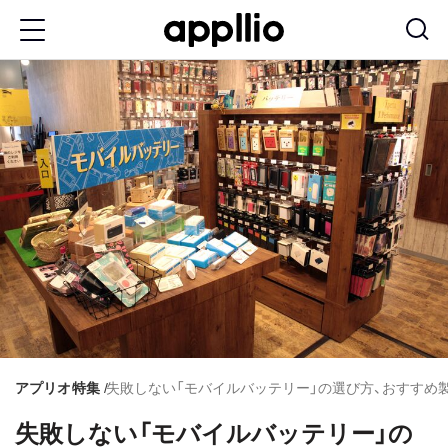
メ
イ
ン
コ
ン
テ
ン
ツ
に
移
動
アプリオ
特集
失敗しない「モバイルバッテリー」の選び方、おすすめ
失敗しない「モバイルバッテリー」の